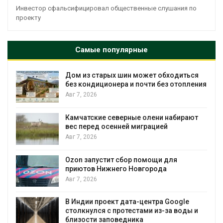
Инвестор сфальсифицировал общественные слушания по
проекту
Самые популярные
Дом из старых шин может обходиться
без кондиционера и почти без отопления
Авг 7, 2026
Камчатские северные олени набирают
вес перед осенней миграцией
и
Авг 7, 2026
А
Ozon запустит сбор помощи для
приютов Нижнего Новгорода
к
Авг 7, 2026
В Индии проект дата-центра Google
столкнулся с протестами из-за воды и
А
близости заповедника