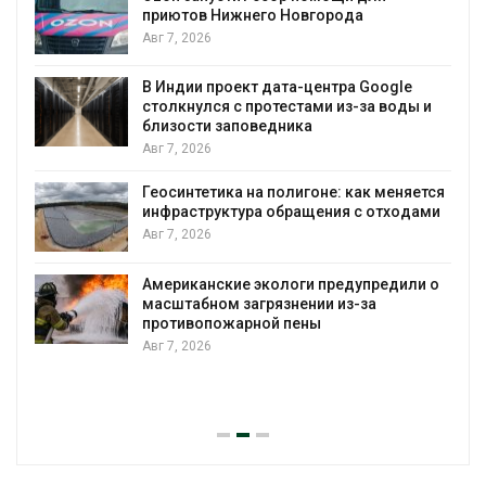
Солнечные панели над каналами
позволяют одновременно
вырабатывать энергию и экономит
воду
Google
а воды и
Авг 7, 2026
Дождевая вода с крыш может пом
городам переживать жару
к меняется
Авг 7, 2026
 отходами
Минприроды потребовало ускорит
строительство мусорных объектов 
уборку контейнерных площадок
предили о
а
Авг 7, 2026
Панамский канал вновь ограничива
загрузку судов из-за дефицита пре
воды
Авг 6, 2026