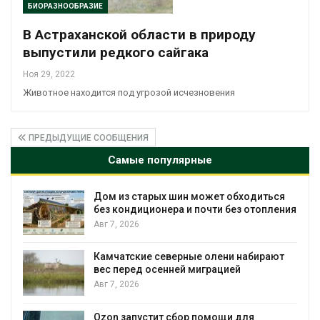
БИОРАЗНООБРАЗИЕ
В Астраханской области в природу
выпустили редкого сайгака
Ноя 29, 2022
Животное находится под угрозой исчезновения
ПРЕДЫДУЩИЕ СООБЩЕНИЯ
Самые популярные
ходиться
Названы ведущие экологические Н
 отопления
России по итогам 2025 года
Авг 7, 2026
набирают
Тайфун, засуха и пожары: сразу
несколько регионов столкнулись с
экстремальными природными
явлениями
Авг 7, 2026
ля