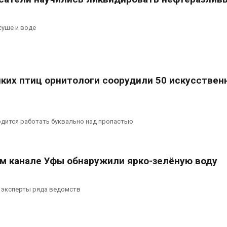
суше и воде
иких птиц орнитологи соорудили 50 искусствен
одится работать буквально над пропастью
м канале Уфы обнаружили ярко-зелёную воду
я эксперты ряда ведомств