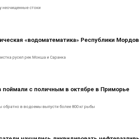
у неочищенные стоки
гическая «водоматематика» Республики Мордо
чистка русел рек Мокша и Саранка
в поймали с поличным в октябре в Приморье
 обратно в водоемы выпусти более 800 кг рыбы
сатели научились ликвидировать нефтеразлив