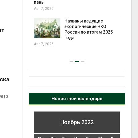
ожения в
пены
ды на фоне
Авг 7, 2026
 от пожаров
Авг 6
Названы ведущие
экологические НКО
нт
х шин
России по итогам 2025
ться без
года
 и почти
Авг 7, 2026
я
Авг 6
ска
ЭЦ-3
Новостной календарь
Ноябрь 2022