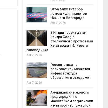
прир
Авг 7
Ozon запустит сбор
й
помощи для приютов
й контроль
Нижнего Новгорода
тически
Авг 7, 2026
ерок к
В Индии проект дата-
экон
центра Google
Авг 7
столкнулся с протестами
 ускорит
из-за воды и близости
нечной
заповедника
о
-за роста
Авг 7, 2026
ороны ИИ
Геосинтетика на
полигоне: как меняется
в
инфраструктура
ща Волги и
обращения с отходами
те может
Авг 7, 2026
рму почти в
конт
Американские экологи
Авг 7
предупредили о
масштабном загрязнении
требовал
из-за противопожарной