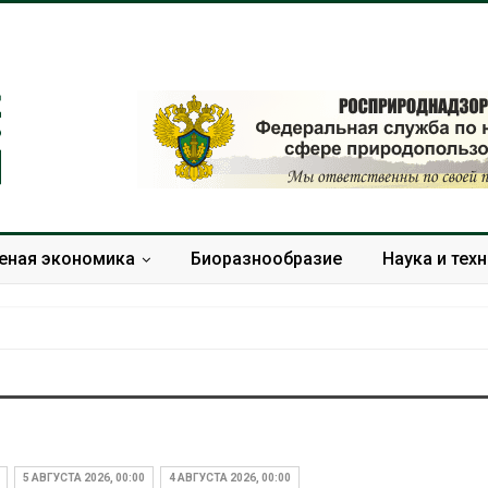
еная экономика
Биоразнообразие
Наука и тех
Тайфун, засуха и пожары:
Микропласти
сразу несколько
упаковки мо
регионов столкнулись с
усиливать ри
5 АВГУСТА 2026, 00:00
4 АВГУСТА 2026, 00:00
экстремальными
болезни пече