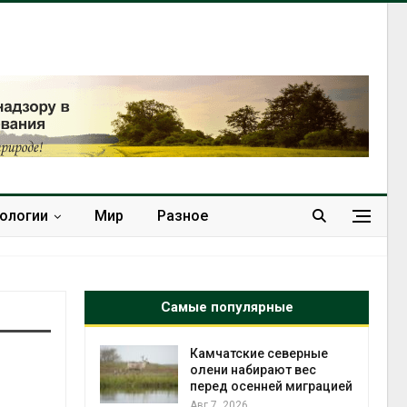
нологии
Мир
Разное
Самые популярные
к из
Камчатские северные
жет
олени набирают вес
ск жировой
перед осенней миграцией
ни
Авг 7, 2026