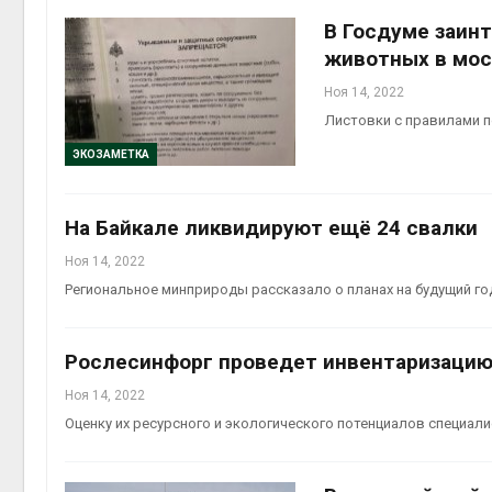
В Госдуме заин
животных в мо
Ноя 14, 2022
Листовки с правилами 
ЭКОЗАМЕТКА
На Байкале ликвидируют ещё 24 свалки
Ноя 14, 2022
Региональное минприроды рассказало о планах на будущий го
Рослесинфорг проведет инвентаризацию
Ноя 14, 2022
Оценку их ресурсного и экологического потенциалов специали