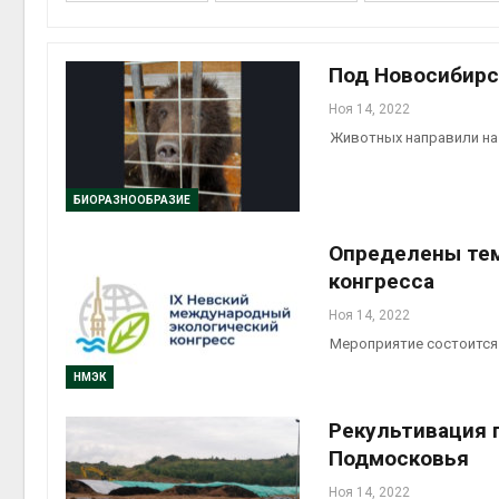
приро
Авг 7, 2
Под Новосибирс
Ноя 14, 2022
Животных направили на
эконом
Авг 7, 2
БИОРАЗНООБРАЗИЕ
Определены тем
конгресса
Ноя 14, 2022
Мероприятие состоится 
НМЭК
контей
Рекультивация 
Авг 7, 2
Подмосковья
Ноя 14, 2022