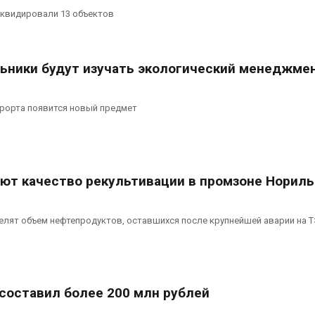
ограничивает загрузку
увеличить вл
ликвидировали 13 объектов
судов из-за дефицита
защиту приро
пресной воды
роста ущерба
026
Авг 7, 2026
ьники будут изучать экологический менеджме
В китайской провинции
Дом из стары
Шэньси из-за паводков
может обходи
эвакуировали более 140
кондиционера
урорта появится новый предмет
тыс. человек
без отоплени
026
Авг 7, 2026
ют качество рекультивации в промзоне Нориль
лят объем нефтепродуктов, оставшихся после крупнейшей аварии на Т
составил более 200 млн рублей