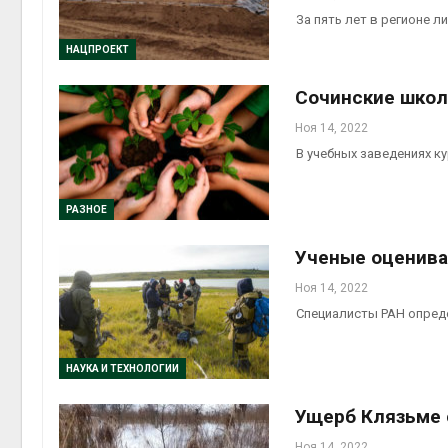
За пять лет в регионе 
НАЦПРОЕКТ
Авг 6, 2
Сочинские школ
Ноя 14, 2022
В учебных заведениях к
Авг 6, 2
РАЗНОЕ
Ученые оценива
Ноя 14, 2022
Специалисты РАН опреде
НАУКА И ТЕХНОЛОГИИ
Ущерб Клязьме 
Ноя 14, 2022