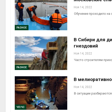
Ноя 14, 2022
Обучение проходило на 
РАЗНОЕ
В Сибири для д
гнездовий
Ноя 14, 2022
Часто строителям прих
РАЗНОЕ
В мелиоративно
Ноя 14, 2022
В ситуации разбираютс
ЧП/ЧС