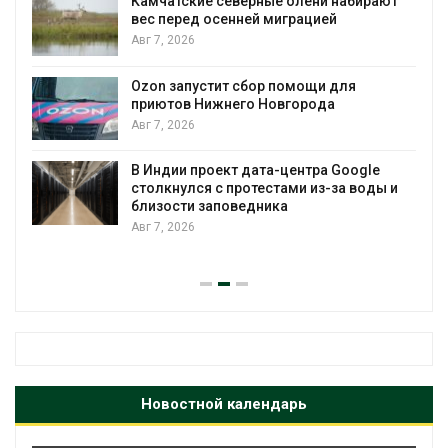
Камчатские северные олени набирают
и
вес перед осенней миграцией
Авг 7, 2026
А
Ozon запустит сбор помощи для
к
приютов Нижнего Новгорода
Авг 7, 2026
В Индии проект дата-центра Google
А
столкнулся с протестами из-за воды и
близости заповедника
Авг 7, 2026
Новостной календарь