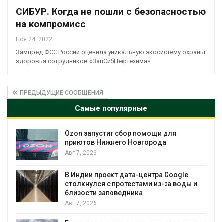
СИБУР. Когда не пошли с безопасностью
на компромисс
Ноя 24, 2022
Зампред ФСС России оценила уникальную экосистему охраны
здоровья сотрудников «ЗапСибНефтехима»
ПРЕДЫДУЩИЕ СООБЩЕНИЯ
Самые популярные
Ozon запустит сбор помощи для
к
приютов Нижнего Новгорода
Авг 7, 2026
А
В Индии проект дата-центра Google
столкнулся с протестами из-за воды и
близости заповедника
Авг 7, 2026