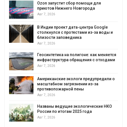
А
Ozon запустит сбор помощи для
к
приютов Нижнего Новгорода
Авг 7, 2026
В Индии проект дата-центра Google
столкнулся с протестами из-за воды и
А
близости заповедника
Авг 7, 2026
Геосинтетика на полигоне: как меняется
инфраструктура обращения с отходами
Авг 7, 2026
Американские экологи предупредили о
масштабном загрязнении из-за
противопожарной пены
Авг 7, 2026
Названы ведущие экологические НКО
России по итогам 2025 года
Авг 7, 2026
я