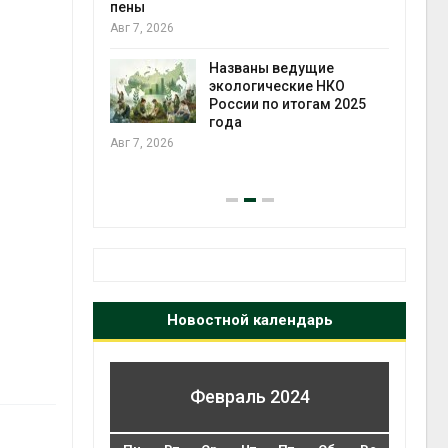
ожения в
пены
ды на фоне
Авг 7, 2026
 от пожаров
Авг 6
Названы ведущие
экологические НКО
х шин
России по итогам 2025
ться без
года
 и почти
Авг 7, 2026
я
Авг 6
Новостной календарь
Февраль 2024