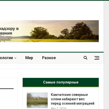
нологии
Мир
Разное
Самые популярные
к из
Камчатские северные
жет
олени набирают вес
ск жировой
перед осенней миграцией
ни
Авг 7, 2026