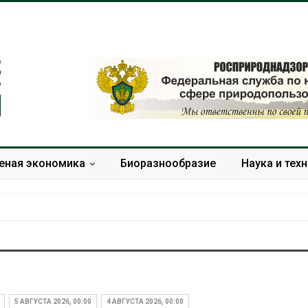
еная экономика
Биоразнообразие
Наука и тех
Тайфун, засуха и пожары:
Микропласти
сразу несколько
упаковки мо
регионов столкнулись с
усиливать ри
5 АВГУСТА 2026, 00:00
4 АВГУСТА 2026, 00:00
экстремальными
болезни пече