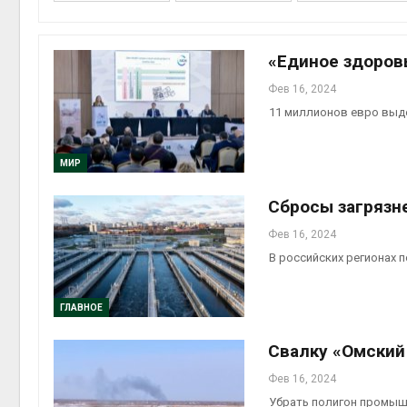
приро
Авг 7, 2
«Единое здоров
Фев 16, 2024
11 миллионов евро выд
эконом
Авг 7, 2
МИР
Сбросы загрязне
Фев 16, 2024
В российских регионах 
ГЛАВНОЕ
контей
Свалку «Омский 
Авг 7, 2
Фев 16, 2024
Убрать полигон промыш