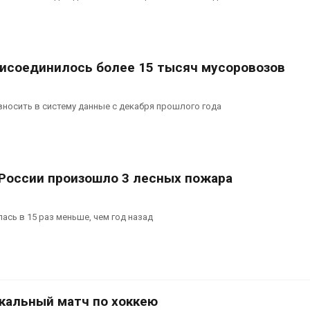
ограничивает загрузку
увеличить вл
судов из-за дефицита
защиту приро
пресной воды
роста ущерба
026
Авг 7, 2026
исоединилось более 15 тысяч мусоровозов
В китайской провинции
Дом из стары
Шэньси из-за паводков
может обходи
эвакуировали более 140
кондиционера
носить в систему данные с декабря прошлого года
тыс. человек
без отоплени
026
Авг 7, 2026
 России произошло 3 лесных пожара
ась в 15 раз меньше, чем год назад
икальный матч по хоккею