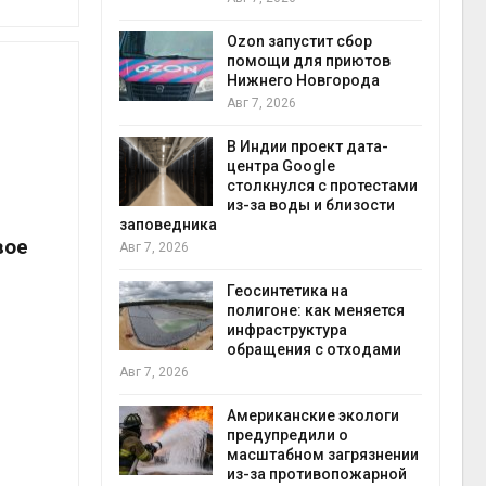
прир
Авг 7
Ozon запустит сбор
й
помощи для приютов
й контроль
Нижнего Новгорода
тически
Авг 7, 2026
ерок к
В Индии проект дата-
экон
центра Google
Авг 7
столкнулся с протестами
 ускорит
из-за воды и близости
нечной
заповедника
вое
-за роста
Авг 7, 2026
ороны ИИ
Геосинтетика на
полигоне: как меняется
в
инфраструктура
ща Волги и
обращения с отходами
те может
Авг 7, 2026
рму почти в
конт
Американские экологи
Авг 7
предупредили о
масштабном загрязнении
требовал
из-за противопожарной