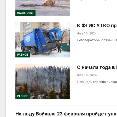
НАЦПРОЕКТ
Авг 6, 2
К ФГИС УТКО пр
Фев 16, 2024
Регоператоры обязаны в
Авг 6, 2
РАЗНОЕ
С начала года в
Фев 16, 2024
Площадь горения оказал
РАЗНОЕ
На льду Байкала 23 февраля пройдет ун