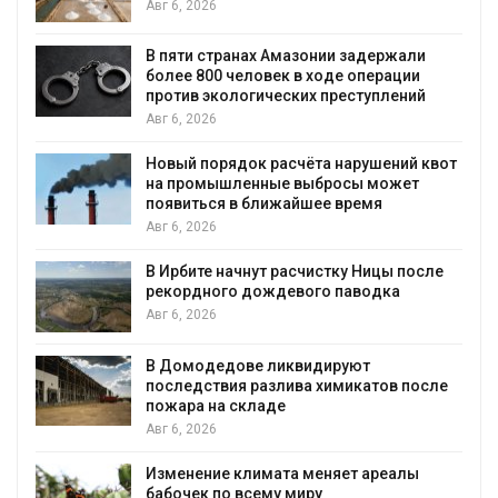
бизнеса
Авг 6, 2026
ранах Амазонии задержали
Москвариум от
 человек в ходе операции
трёхдневным ф
ологических преступлений
Авг 5, 2026
рядок расчёта нарушений квот
В Кении против
шленные выбросы может
проверяют по с
я в ближайшее время
Авг 5, 2026
Суд запретил 
начнут расчистку Ницы после
для охраны из
го дождевого паводка
Авг 5, 2026
Органические я
дове ликвидируют
климата»: исс
вия разлива химикатов после
пределы эколо
а складе
Авг 5, 2026
Стартовал прие
е климата меняет ареалы
экологическую
о всему миру