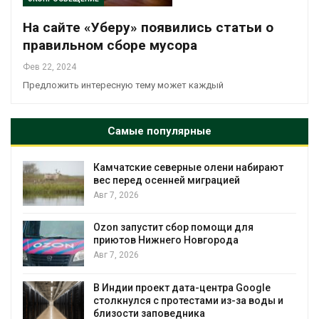
На сайте «Уберу» появились статьи о
правильном сборе мусора
Фев 22, 2024
Предложить интересную тему может каждый
Самые популярные
Камчатские северные олени набирают
и
вес перед осенней миграцией
Авг 7, 2026
А
Ozon запустит сбор помощи для
к
приютов Нижнего Новгорода
Авг 7, 2026
В Индии проект дата-центра Google
столкнулся с протестами из-за воды и
А
близости заповедника