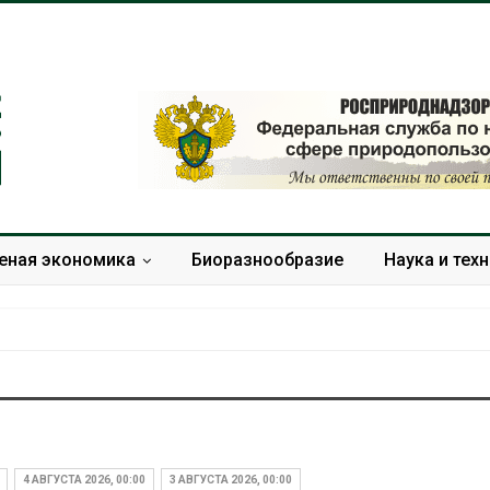
еная экономика
Биоразнообразие
Наука и тех
усВилл
Камчатские северные
ли
олени набирают вес
ики для сбора
перед осенней миграцией
4 АВГУСТА 2026, 00:00
3 АВГУСТА 2026, 00:00
я
Авг 7, 2026