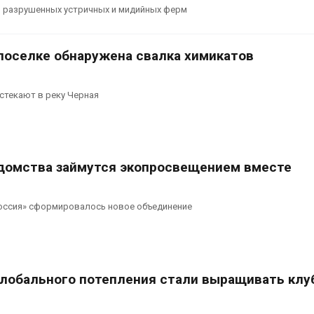
ижных растений
пены
м разрушенных устричных и мидийных ферм
Авг 7, 2026
А
учили салат
Названы ведущие
поселке обнаружена свалка химикатов
ить «животный»
экологические НКО
 растительного
России по итогам 2025
года
стекают в реку Черная
Авг 7, 2026
А
домства займутся экопросвещением вместе
оссия» сформировалось новое объединение
 глобального потепления стали выращивать клу