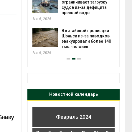
ограничивает загрузку
красно
судов из-за дефицита
Авг 6, 2026
пресной воды
вг 6, 2026
Учёные 
произв
В китайской провинции
белок д
Шэньси из-за паводков
мяса
эвакуировали более 140
Авг 6, 2026
тыс. человек
вг 6, 2026
Новостной календарь
Февраль 2024
бнику