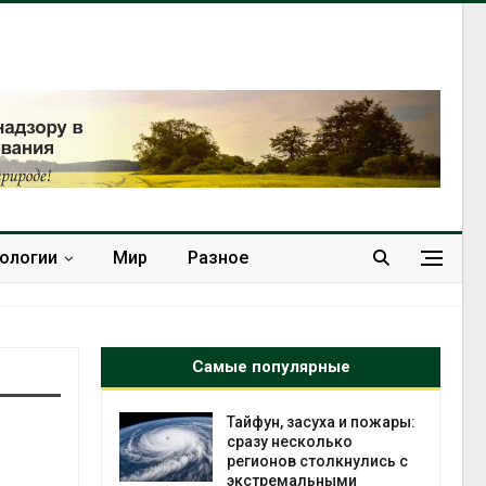
нологии
Мир
Разное
Самые популярные
Тайфун, засуха и пожары:
МЕГА и 
сразу несколько
устано
регионов столкнулись с
экообм
экстремальными
вторсы