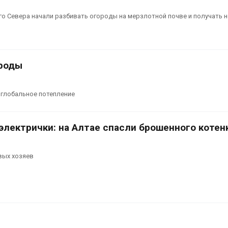
о Севера начали разбивать огороды на мерзлотной почве и получать 
ороды
 глобальное потепление
электрички: на Алтае спасли брошенного котен
вых хозяев