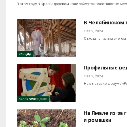
краснокн
В этом году в Краснодарском крае займутся восстановление
Авг 6, 2026
Учёные на
В Челябинском 
производ
белок для
Фев 9, 2024
мяса
Отходы с талым снегом 
Авг 6, 2026
ЭКОЦИД
Профильные ве
Фев 9, 2024
На выставке-форуме «Р
ЭКОПРОСВЕЩЕНИЕ
На Ямале из-за
и ромашки