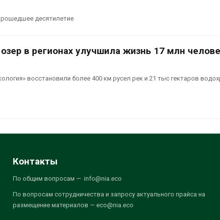
 прошедшее десятилетие
 озер в регионах улучшила жизнь 17 млн челов
кология» восстановили более 400 км русел рек и 21 тыс гектаров водо
Контакты
По общим вопросам — info@nia.eco
По вопросам сотрудничества и запросу актуального прайса на
размещение материалов — eco@nia.eco