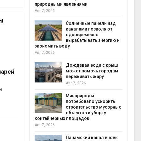
риродными явлениями
Авг 6, 2026
вг 7, 2026
Учёные
я!
Солнечные панели над
получат
каналами позволяют
из воз
одновременно
ветра
вырабатывать энергию и
Авг 6, 2026
кономить воду
вг 7, 2026
Прилож
для ко
Дождевая вода с крыш
площадо
нарей
может помочь городам
сентябр
переживать жару
Авг 6, 2026
Авг 7, 2026
ие
Европа 
Минприроды
больше
потребовало ускорить
биомасс
строительство мусорных
вредите
объектов и уборку
Авг 6, 2026
онтейнерных площадок
вг 7, 2026
В горах
Черкес
Панамский канал вновь
места п