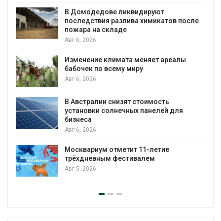
В Домодедове ликвидируют
последствия разлива химикатов после
пожара на складе
Авг 6, 2026
Изменение климата меняет ареалы
бабочек по всему миру
Авг 6, 2026
В Австралии снизят стоимость
установки солнечных панелей для
бизнеса
Авг 6, 2026
Москвариум отметит 11-летие
у
трёхдневным фестивалем
А
Авг 5, 2026