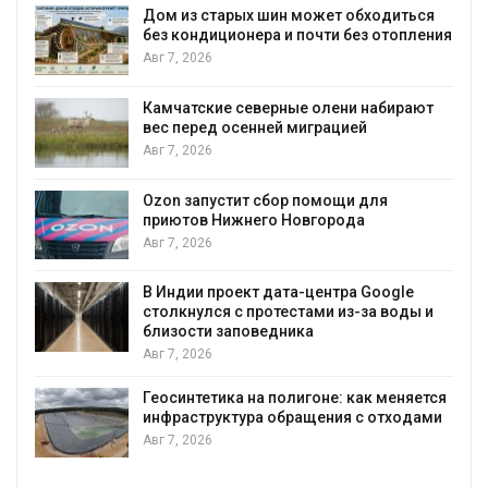
Дом из старых шин может обходиться
без кондиционера и почти без отопления
Авг 7, 2026
Камчатские северные олени набирают
и
вес перед осенней миграцией
Авг 7, 2026
А
Ozon запустит сбор помощи для
к
приютов Нижнего Новгорода
Авг 7, 2026
В Индии проект дата-центра Google
столкнулся с протестами из-за воды и
А
близости заповедника
Авг 7, 2026
Геосинтетика на полигоне: как меняется
инфраструктура обращения с отходами
Авг 7, 2026