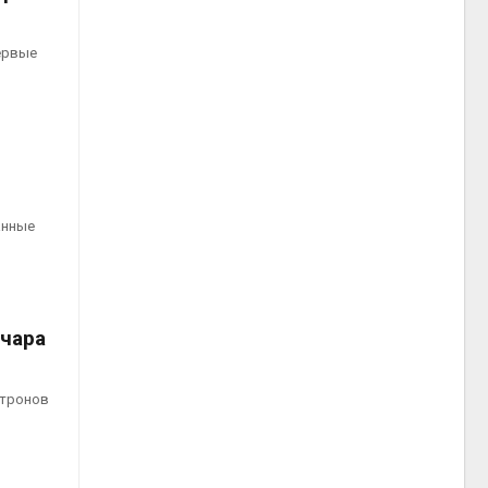
ервые
анные
чара
ктронов