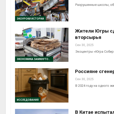
Разрушенные школы, об
ЭКОУРОКИ ИСТОРИИ
Жители Югры сд
вторсырья
Сен 30, 2025
Экоцентры «Югра Собир
ЭКОНОМИКА ЗАМКНУТОГО ЦИКЛА
Россияне сгене
Сен 30, 2025
В 2024 году на одного 
ИССЛЕДОВАНИЯ
В Китае испыта