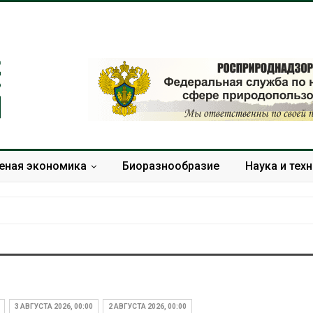
еная экономика
Биоразнообразие
Наука и тех
Изменение климата
В китайской 
меняет ареалы бабочек
Шэньси из-за
по всему миру
эвакуировали
3 АВГУСТА 2026, 00:00
2 АВГУСТА 2026, 00:00
тыс. человек
Авг 6, 2026