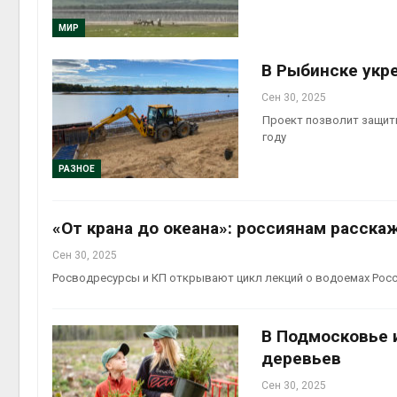
МИР
В Рыбинске укр
эколог
Сен 30, 2025
Авг 5, 2
Проект позволит защити
году
РАЗНОЕ
«От крана до океана»: россиянам расска
Сен 30, 2025
Росводресурсы и КП открывают цикл лекций о водоемах Рос
В Подмосковье 
деревьев
Сен 30, 2025