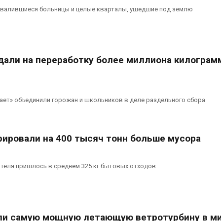
валившиеся больницы и целые кварталы, ушедшие под землю
али на переработку более миллиона килограм
ает» объединили горожан и школьников в деле раздельного сбора
рировали на 400 тысяч тонн больше мусора
жителя пришлось в среднем 325 кг бытовых отходов
ли самую мощную летающую ветротурбину в м