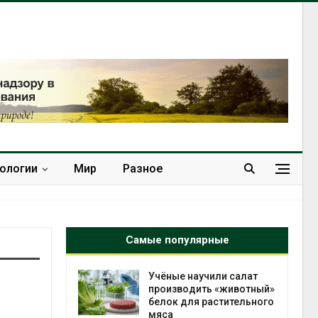
нологии
Мир
Разное
Самые популярные
провинции
Учёные научили салат
 паводков
производить «животный»
 более 140
белок для растительного
мяса