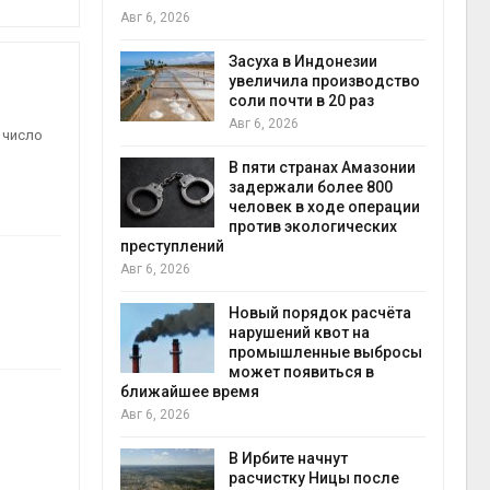
Авг 6, 2026
илл
Засуха в Индонезии
увеличила производство
и для сбора
соли почти в 20 раз
Авг 6, 2026
Авг 6
 число
В пяти странах Амазонии
ложили
задержали более 800
ьевую воду
человек в ходе операции
 помощью
против экологических
преступлений
Авг 6, 2026
«Экопульс»
Новый порядок расчёта
я мусорных
нарушений квот на
устят в
промышленные выбросы
Авг 5
может появиться в
ближайшее время
Авг 6, 2026
т всё
ой
В Ирбите начнут
а засух,
расчистку Ницы после
Авг 5