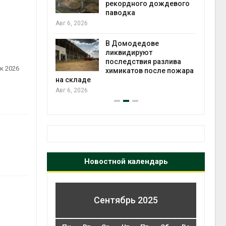
 рубок
рекордного дождевого
паводка
Авг 6, 2026
чаево-
явили новые
В Домодедове
астания
ликвидируют
экол
ых растений
последствия разлива
Авг 5
к 2026
химикатов после пожара
на складе
Авг 6, 2026
Новостной календарь
Сентябрь 2025