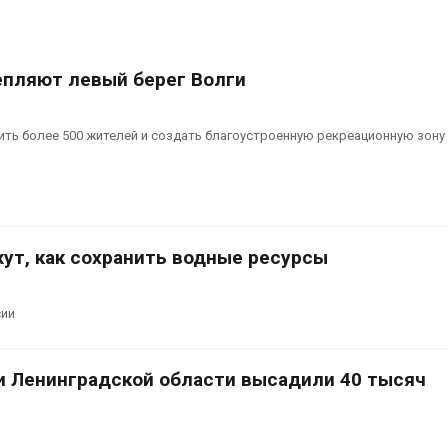
вредителей и
Авг 6, 2026
Органические яйца
оказались «хуже для
климата»: исследование
В горах Кара
епляют левый берег Волги
показало пределы
Черкесии вы
ических расчётов
места произр
краснокнижн
026
ть более 500 жителей и создать благоустроенную рекреационную зону 
Авг 6, 2026
жут, как сохранить водные ресурсы
сии
и Ленинградской области высадили 40 тысяч