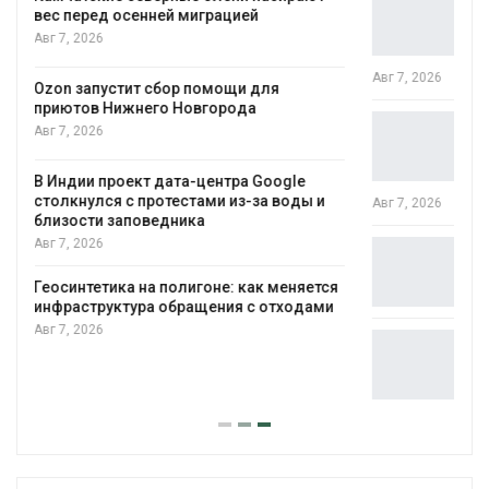
несколько регионов столкнулись с
экстремальными природными
явлениями
Авг 7, 2026
Солнечные панели над каналами
позволяют одновременно
вырабатывать энергию и экономить
воду
Авг 7, 2026
Дождевая вода с крыш может помочь
городам переживать жару
я
Авг 7, 2026
Минприроды потребовало ускорить
строительство мусорных объектов и
уборку контейнерных площадок
Авг 7, 2026