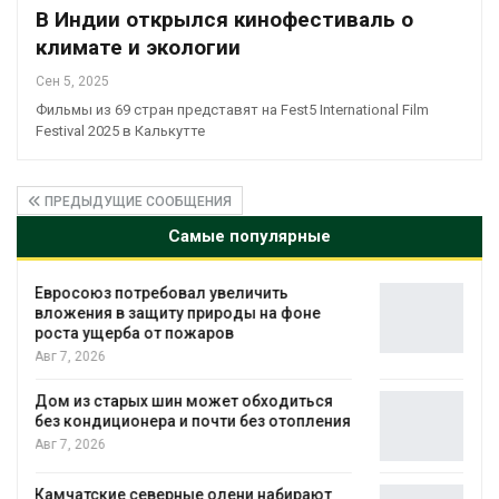
В Индии открылся кинофестиваль о
климате и экологии
Сен 5, 2025
Фильмы из 69 стран представят на Fest5 International Film
Festival 2025 в Калькутте
ПРЕДЫДУЩИЕ СООБЩЕНИЯ
Самые популярные
Американские экологи предупредили о
масштабном загрязнении из-за
противопожарной пены
Авг 7, 2026
Названы ведущие экологические НКО
я
России по итогам 2025 года
Авг 7, 2026
Тайфун, засуха и пожары: сразу