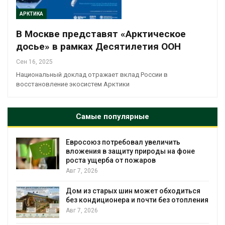
АРКТИКА
В Москве представят «Арктическое
досье» в рамках Десятилетия ООН
Сен 16, 2025
Национальный доклад отражает вклад России в
восстановление экосистем Арктики
Самые популярные
требовал увеличить
Американские эко
защиту природы на фоне
масштабном загря
а от пожаров
противопожарной
Авг 7, 2026
ых шин может обходиться
Названы ведущие
онера и почти без отопления
России по итогам 
Авг 7, 2026