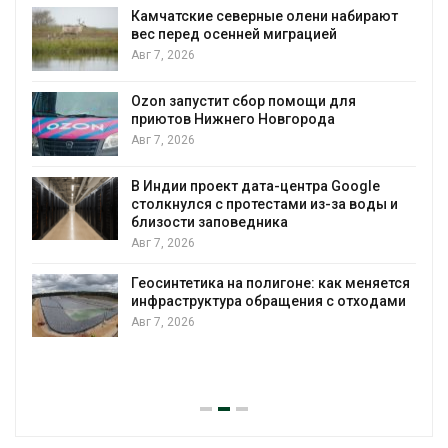
северные олени набирают
Тайфун, засуха и 
сенней миграцией
несколько регион
экстремальными
явлениями
Авг 7, 2026
ит сбор помощи для
жнего Новгорода
Солнечные панел
позволяют однов
вырабатывать эне
воду
ект дата-центра Google
с протестами из-за воды и
Авг 7, 2026
поведника
Дождевая вода с
городам пережив
а на полигоне: как меняется
Авг 7, 2026
ура обращения с отходами
Минприроды потр
строительство му
уборку контейне
Авг 7, 2026