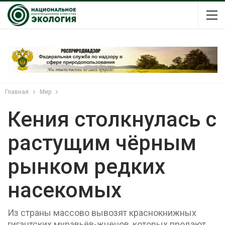
Главная
Мир
Кения столкнулась с
растущим чёрным
рынком редких
насекомых
Из страны массово вывозят краснокнижных
гигантских муравьёв-жнецов, которых продают