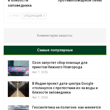
и близости
противопожарной пены
заповедника
PREV
СЛЕДУЮЩИЙ
Комментарии закрыты.
Самые популярные
Ozon запустит сбор помощи для
к
приютов Нижнего Новгорода
Авг 7, 2026
А
В Индии проект дата-центра Google
столкнулся с протестами из-за воды и
близости заповедника
Авг 7, 2026
Геосинтетика на полигоне: как меняется