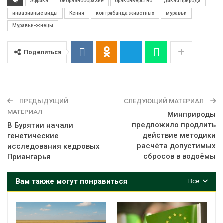
Африка
биоразнообразие
браконьерство
дикая природа
инвазивные виды
Кения
контрабанда животных
муравьи
Муравьи-жнецы
Поделиться
ПРЕДЫДУЩИЙ
СЛЕДУЮЩИЙ МАТЕРИАЛ
МАТЕРИАЛ
Минприроды
предложило продлить
В Бурятии начали
действие методики
генетические
расчёта допустимых
исследования кедровых
сбросов в водоёмы
Приангарья
Вам также могут понравиться
Все