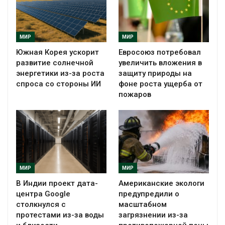
МИР
МИР
Южная Корея ускорит
Евросоюз потребовал
развитие солнечной
увеличить вложения в
энергетики из-за роста
защиту природы на
спроса со стороны ИИ
фоне роста ущерба от
пожаров
МИР
МИР
В Индии проект дата-
Американские экологи
центра Google
предупредили о
столкнулся с
масштабном
протестами из-за воды
загрязнении из-за