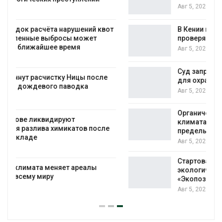
Авг 5, 2026
т
В Кении противников строительства АЭС
проверяют по статье о терроризме
Авг 5, 2026
Суд запретил использовать крокодилов
для охраны израильской тюрьмы
Авг 5, 2026
Органические яйца оказались «хуже для
климата»: исследование показало
пределы экологических расчётов
Авг 5, 2026
Стартовал прием заявок на
экологическую премию
«Экопозитив-2026»
Авг 5, 2026