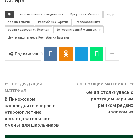
Сибири.
генетические исследования
Иркутская область
кедр
лесопатология
Республика Бурятия
Рослесозащита
сосна кедровая сибирская
фитосанитарный мониторинг
Центр защиты леса Республики Бурятия
Поделиться
ПРЕДЫДУЩИЙ
СЛЕДУЮЩИЙ МАТЕРИАЛ
МАТЕРИАЛ
Кения столкнулась с
растущим чёрным
В Пинежском
рынком редких
заповеднике впервые
насекомых
откроют летние
исследовательские
смены для школьников