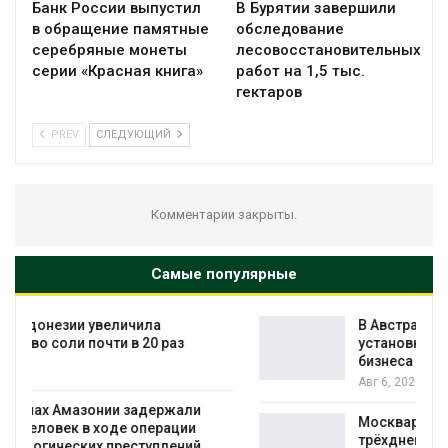
Банк России выпустил
В Бурятии завершили
в обращение памятные
обследование
серебряные монеты
лесовосстановительных
серии «Красная книга»
работ на 1,5 тыс.
гектаров
PREV
СЛЕДУЮЩИЙ
Комментарии закрыты.
Самые популярные
В Австралии снизят стоимость
установки солнечных панелей для
бизнеса
Авг 6, 2026
Москвариум отметит 11-летие
трёхдневным фестивалем