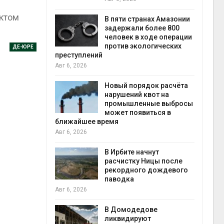
Авг 6
ектом
В пяти странах Амазонии
ложили
задержали более 800
ьевую воду
человек в ходе операции
 помощью
против экологических
ДЕ-ЮРЕ
преступлений
Авг 6, 2026
«Экопульс»
Новый порядок расчёта
я мусорных
нарушений квот на
устят в
промышленные выбросы
может появиться в
Авг 5
ближайшее время
Авг 6, 2026
т всё
ой
В Ирбите начнут
а засух,
расчистку Ницы после
 рубок
рекордного дождевого
Авг 5
паводка
Авг 6, 2026
чаево-
явили новые
В Домодедове
астания
ликвидируют