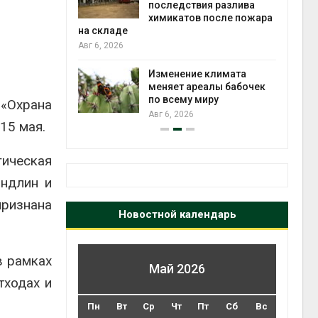
ых растений
последствия разлива
экол
химикатов после пожара
Авг 5
на складе
Авг 6, 2026
ли салат
 «животный»
стительного
Изменение климата
меняет ареалы бабочек
по всему миру
«Охрана
Авг 5
Авг 6, 2026
15 мая.
гическая
йндлин и
признана
Новостной календарь
в рамках
Май 2026
тходах и
Пн
Вт
Ср
Чт
Пт
Сб
Вс