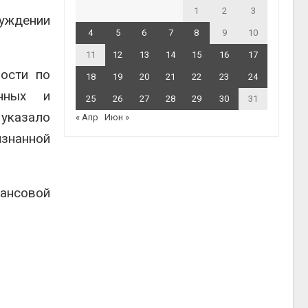
1
2
3
уждении
4
5
6
7
8
9
10
11
12
13
14
15
16
17
ности по
18
19
20
21
22
23
24
нных и
25
26
27
28
29
30
31
 указало
« Апр
Июн »
изнанной
нансовой