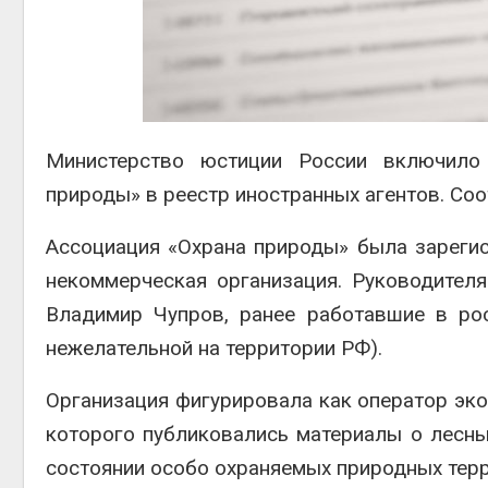
эколог
Авг 5, 2
Министерство юстиции России включил
Авг 5, 2
природы» в реестр иностранных агентов. Со
Ассоциация «Охрана природы» была зарегис
некоммерческая организация. Руководите
Владимир Чупров, ранее работавшие в ро
нежелательной на территории РФ)
.
Организация фигурировала как оператор эко
которого публиковались материалы о лесных
состоянии особо охраняемых природных терр