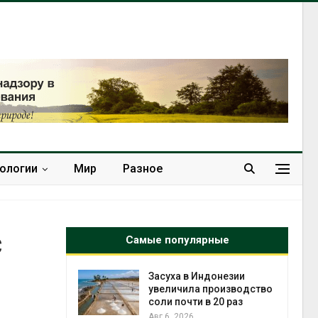
нологии
Мир
Разное
с
Самые популярные
илл
Засуха в Индонезии
увеличила производство
и для сбора
соли почти в 20 раз
Авг 6, 2026