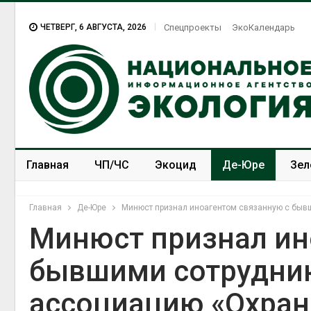
ЧЕТВЕРГ, 6 АВГУСТА, 2026
Спецпроекты
ЭкоКалендарь
Главная
ЧП/ЧС
Экоцид
Де-Юре
Зел
Спецпроекты
ЭкоЗОЖ
Главная
Де-Юре
Минюст признал иноагентом связанную с быв
Минюст признал ин
бывшими сотрудник
ассоциацию «Охран