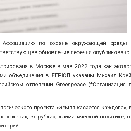
ических расчётов
краснокнижн
026
Авг 6, 2026
Стартовал прием заявок
Учёные научи
на экологическую
производить
премию
белок для ра
«Экопозитив-2026»
мяса
о Ассоциацию по охране окружающей среды 
026
Авг 6, 2026
ответствующее обновление перечня опубликовано 
трирована в Москве в мае 2022 года как эколо
лями объединения в ЕГРЮЛ указаны Михаил Кре
ссийском отделении
Greenpeace (*Организация 
логического проекта «Земля касается каждого», 
 пожарах, вырубках, климатической политике, о
иторий.