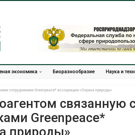
еная экономика
Биоразнообразие
Наука и тех
шими сотрудниками Greenpeace* ассоциацию «Охрана природы»
оагентом связанную 
ами Greenpeace*
В Австралии снизят
МЕГА и ВкусВ
стоимость установки
установили
а природы»
солнечных панелей для
экообменник
бизнеса
вторсырья