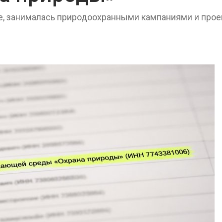
026
Авг 6, 2026
ве, занималась природоохранными кампаниями и про
Москвариум отметит 11-
Учёные пред
летие трёхдневным
получать пит
фестивалем
из воздуха с
ветра
Авг 5, 2026
Авг 6, 2026
В Кении противников
строительства АЭС
Приложение 
проверяют по статье о
для контрол
терроризме
площадок зап
сентябре
026
Авг 6, 2026
Суд запретил
использовать
Европа теряе
крокодилов для охраны
больше лесн
израильской тюрьмы
биомассы из-з
вредителей и
026
Авг 6, 2026
Органические яйца
оказались «хуже для
В горах Кара
климата»: исследование
Черкесии вы
показало пределы
места произр