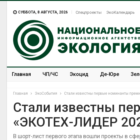
СУББОТА, 8 АВГУСТА, 2026
Спецпроекты
ЭкоКалендарь
Главная
ЧП/ЧС
Экоцид
Де-Юре
Зел
Спецпроекты
ЭкоЗОЖ
Главная
ЭкоСобытия
Стали известны первые номинанты прем
Стали известны пе
«ЭКОТЕХ-ЛИДЕР 20
В шорт-лист первого этапа вошли проекты в сфе