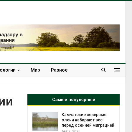
нологии
Мир
Разное
ии
Самые популярные
к из
Камчатские северные
жет
олени набирают вес
ск жировой
перед осенней миграцией
ни
Авг 7, 2026