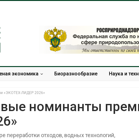
еная экономика
Биоразнообразие
Наука и тех
ии «ЭКОТЕХ-ЛИДЕР 2026»
рвые номинанты прем
26»
Тайфун, засуха и пожары:
Микропласти
сразу несколько
упаковки мо
регионов столкнулись с
усиливать ри
ре переработки отходов, водных технологий,
экстремальными
болезни пече