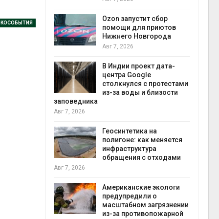
прир
Авг 7
Ozon запустит сбор
ЭКОСОБЫТИЯ
й
помощи для приютов
й контроль
Нижнего Новгорода
тически
Авг 7, 2026
ерок к
В Индии проект дата-
экон
центра Google
Авг 7
столкнулся с протестами
 ускорит
из-за воды и близости
нечной
заповедника
-за роста
Авг 7, 2026
ороны ИИ
Геосинтетика на
полигоне: как меняется
в
инфраструктура
ща Волги и
обращения с отходами
те может
Авг 7, 2026
рму почти в
конт
Американские экологи
Авг 7
предупредили о
масштабном загрязнении
требовал
из-за противопожарной