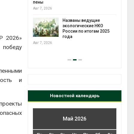
ожения в
пены
ды на фоне
Авг 7, 2026
 от пожаров
Авг 6
Названы ведущие
экологические НКО
х шин
России по итогам 2025
ться без
года
Р 2026»
 и почти
Авг 7, 2026
а победу
я
Авг 6
шленными
ность и
Новостной календарь
проекты
зопасных
Май 2026