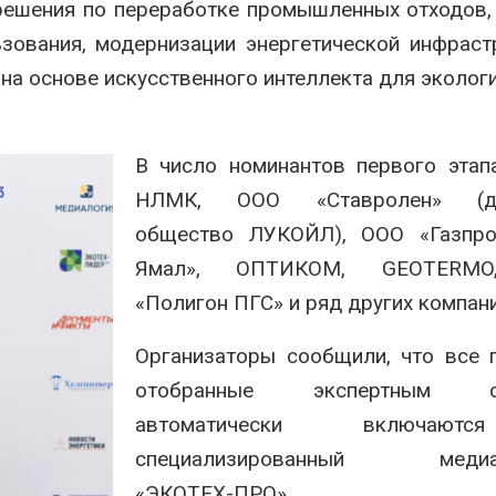
решения по переработке промышленных отходов,
ования, модернизации энергетической инфраст
на основе искусственного интеллекта для эколог
В число номинантов первого этап
НЛМК
, ООО «Ставролен» (до
общество
ЛУКОЙЛ
), ООО «Газпр
Ямал», ОПТИКОМ, GEOTERM
«Полигон ПГС» и ряд других компани
Организаторы сообщили, что все 
отобранные экспертным со
автоматически включаю
специализированный медиак
«ЭКОТЕХ-ПРО».