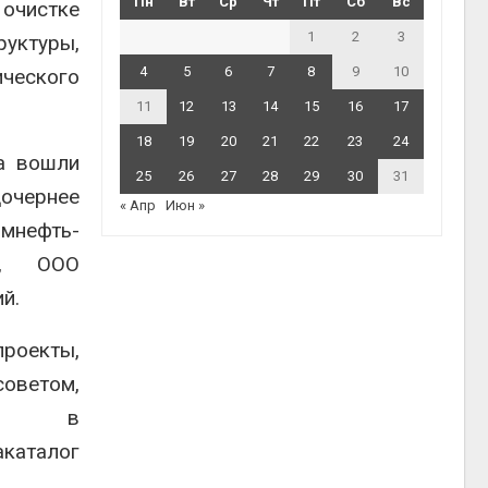
Пн
Вт
Ср
Чт
Пт
Сб
Вс
 очистке
1
2
3
руктуры,
4
5
6
7
8
9
10
ического
11
12
13
14
15
16
17
18
19
20
21
22
23
24
а вошли
25
26
27
28
29
30
31
чернее
« Апр
Июн »
омнефть-
O, ООО
й.
проекты,
ветом,
тся в
аталог