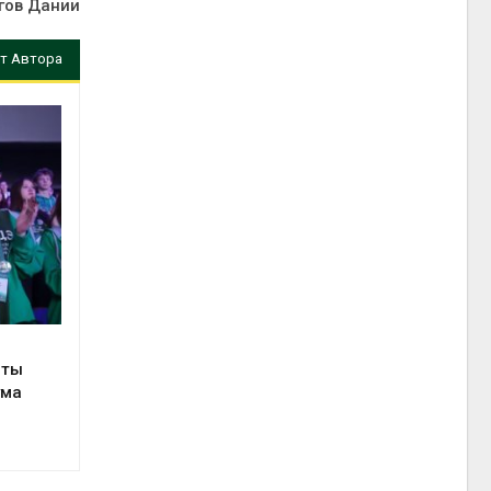
гов Дании
т Автора
сты
ума