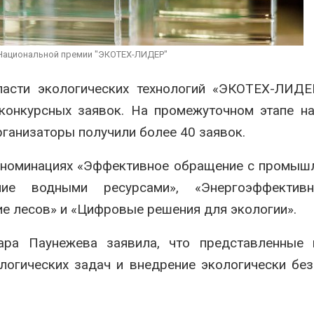
ограничивает загрузку
увеличить вл
судов из-за дефицита
защиту приро
пресной воды
роста ущерба
026
Авг 7, 2026
 Национальной премии "ЭКОТЕХ-ЛИДЕР"
В китайской провинции
Дом из стары
Шэньси из-за паводков
может обходи
ласти экологических технологий «ЭКОТЕХ-ЛИДЕ
эвакуировали более 140
кондиционера
 конкурсных заявок. На промежуточном этапе н
тыс. человек
без отоплени
026
Авг 7, 2026
рганизаторы получили более 40 заявок.
в номинациях «Эффективное обращение с промы
ние водными ресурсами», «Энергоэффектив
ие лесов» и «Цифровые решения для экологии».
ара Паунежева
заявила, что представленные 
логических задач и внедрение экологически бе