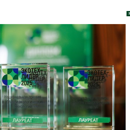
дными явлениями
Авг 8, 2026
026
Региональны
Солнечные панели над
экологически
каналами позволяют
в России фак
одновременно
ушёл от пров
вырабатывать энергию и
наблюдению
ить воду
Авг 8, 2026
026
Южная Корея
Дождевая вода с крыш
развитие сол
может помочь городам
энергетики из
переживать жару
спроса со ст
Авг 7, 2026
Авг 7, 2026
Минприроды
Приток воды 
потребовало ускорить
водохранили
строительство мусорных
Камы в авгус
объектов и уборку
превысить но
нерных площадок
полтора раза
026
Авг 7, 2026
Панамский канал вновь
Евросоюз по