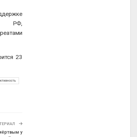
держке
аты РФ
,
уреатами
оится 23
ктивность
ТЕРИАЛ
мёртвым у