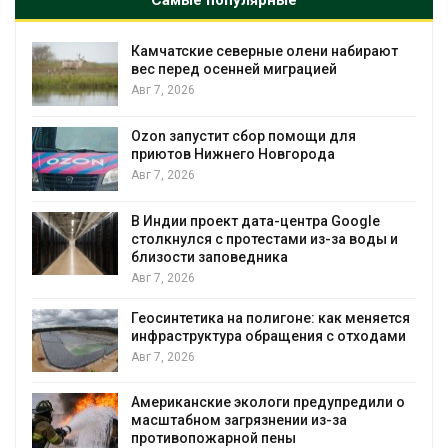
Самые популярные
Камчатские северные олени набирают
вес перед осенней миграцией
Авг 7, 2026
Авг 
Ozon запустит сбор помощи для
приютов Нижнего Новгорода
Авг 7, 2026
В Индии проект дата-центра Google
столкнулся с протестами из-за воды и
Авг 
близости заповедника
Авг 7, 2026
Геосинтетика на полигоне: как меняется
инфраструктура обращения с отходами
Авг 7, 2026
Американские экологи предупредили о
масштабном загрязнении из-за
противопожарной пены