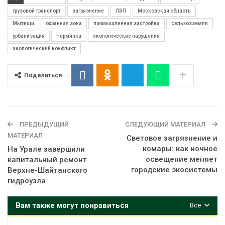
грузовой транспорт
загрязнение
ЛЭП
Московская область
Мытищи
охранная зона
промышленная застройка
сельхозземли
урбанизация
Чермянка
экологические нарушения
экологический конфликт
Поделиться
ПРЕДЫДУЩИЙ
СЛЕДУЮЩИЙ МАТЕРИАЛ
МАТЕРИАЛ
Световое загрязнение и
комары: как ночное
На Урале завершили
освещение меняет
капитальный ремонт
городские экосистемы
Верхне-Шайтанского
гидроузла
Вам также могут понравиться
Все