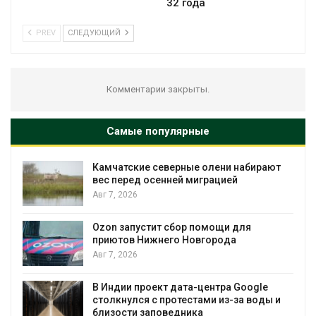
32 года
PREV
СЛЕДУЮЩИЙ
Комментарии закрыты.
Самые популярные
Камчатские северные олени набирают
вес перед осенней миграцией
Авг 7, 2026
Ав
Ozon запустит сбор помощи для
к
приютов Нижнего Новгорода
Авг 7, 2026
В Индии проект дата-центра Google
столкнулся с протестами из-за воды и
Ав
близости заповедника