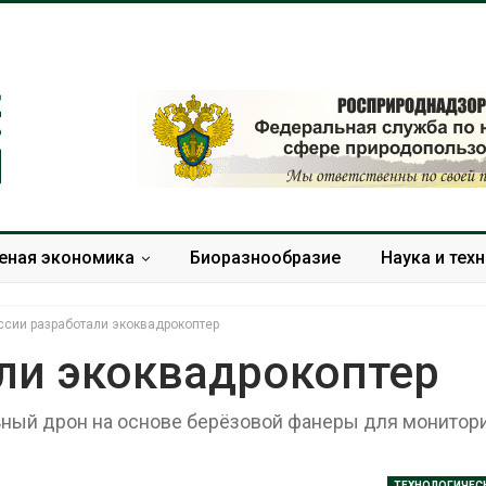
еная экономика
Биоразнообразие
Наука и тех
ссии разработали экоквадрокоптер
ли экоквадрокоптер
ный дрон на основе берёзовой фанеры для монитор
В Домодедове
Панамский ка
ликвидируют
ограничивает
последствия разлива
судов из-за 
химикатов после пожара
пресной вод
ТЕХНОЛОГИЧЕС