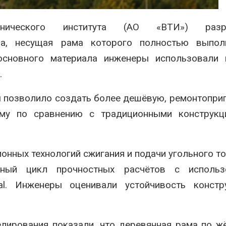
сентябре
026
Авг 6, 2026
ехнического института (АО «ВТИ») разр
Суд запретил
использовать
Европа теряе
ра, несущая рама которого полностью выпол
крокодилов для охраны
больше лесн
израильской тюрьмы
биомассы из-з
основного материала инженеры использовали 
вредителей и
026
.
Авг 6, 2026
ы позволило создать более дешёвую, ремонтопри
рму по сравнению с традиционными конструкц
нных технологий сжигания и подачи угольного то
лный цикл прочностных расчётов с использ
al. Инженеры оценивали устойчивость констр
елирования показали, что деревянная рама по ж