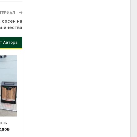
ТЕРИАЛ
 сосен на
сничества
т Автора
ать
одов