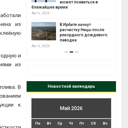
может появиться в
Авг 5
ближайшее время
Авг 6, 2026
аботали
т всё
нена из
ой
В Ирбите начнут
а засух,
расчистку Ницы после
клеёную
 рубок
рекордного дождевого
Авг 5
паводка
Авг 6, 2026
годную и
иями из
плива. В
Новостной календарь
ованием
укции к
Май 2026
Пн
Вт
Ср
Чт
Пт
Сб
Вс
ёсткости