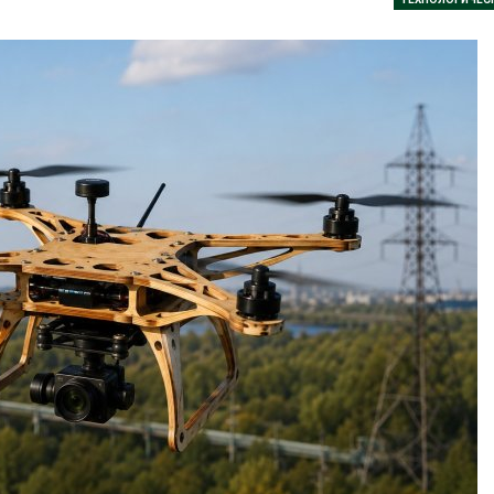
аде
Авг 6, 2026
026
В китайской 
Изменение климата
Шэньси из-за
меняет ареалы бабочек
эвакуировали
по всему миру
тыс. человек
Авг 6, 2026
Авг 6, 2026
В Австралии снизят
МЕГА и ВкусВ
стоимость установки
установили
солнечных панелей для
экообменник
бизнеса
вторсырья
026
Авг 6, 2026
Москвариум отметит 11-
Учёные пред
летие трёхдневным
получать пит
фестивалем
из воздуха с
ветра
Авг 5, 2026
Авг 6, 2026
В Кении противников
строительства АЭС
Приложение 
проверяют по статье о
для контрол
терроризме
площадок зап