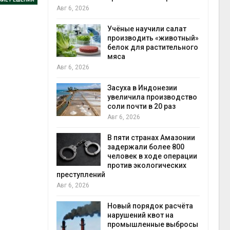
на с
Авг 6, 2026
Авг 6
провинции
Учёные научили салат
 паводков
производить «животный»
 более 140
белок для растительного
мяса
Авг 6, 2026
илл
Засуха в Индонезии
увеличила производство
и для сбора
соли почти в 20 раз
Авг 6, 2026
Авг 6
В пяти странах Амазонии
ложили
задержали более 800
ьевую воду
человек в ходе операции
 помощью
против экологических
преступлений
Авг 6, 2026
«Экопульс»
Новый порядок расчёта
я мусорных
нарушений квот на
устят в
промышленные выбросы