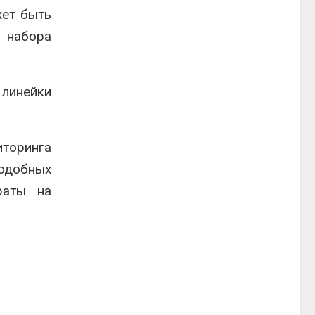
жет быть
 набора
линейки
торинга
одобных
раты на