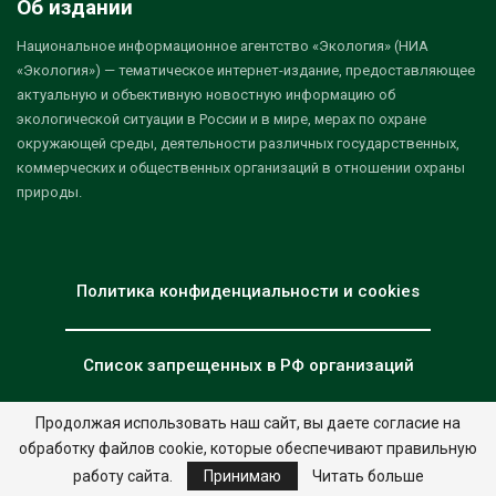
Об издании
Национальное информационное агентство «Экология» (НИА
«Экология») — тематическое интернет-издание, предоставляющее
актуальную и объективную новостную информацию об
экологической ситуации в России и в мире, мерах по охране
окружающей среды, деятельности различных государственных,
коммерческих и общественных организаций в отношении охраны
природы.
Политика конфиденциальности и cookies
Список запрещенных в РФ организаций
Продолжая использовать наш сайт, вы даете согласие на
обработку файлов cookie, которые обеспечивают правильную
© 2026 - НИА "Экология". Все права защищены.
Дизайн:
nia.eco
работу сайта.
Принимаю
Читать больше