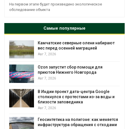
На первом этапе будет произведено экологическое
обследование объекта
Самые популярные
Камчатские северные олени набирают
и
вес перед осенней миграцией
Авг 7, 2026
А
Ozon запустит сбор помощи для
к
приютов Нижнего Новгорода
Авг 7, 2026
В Индии проект дата-центра Google
столкнулся с протестами из-за воды и
А
близости заповедника
Авг 7, 2026
Геосинтетика на полигоне: как меняется
инфраструктура обращения с отходами