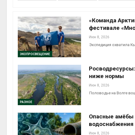
на скл
Авг 6, 2
«Команда Аркти
фестивале «Мно
Июн 8, 2026
Экспедиция охватила Кы
ЭКОПРОСВЕЩЕНИЕ
Росводресурсы:
Авг 6, 2
ниже нормы
Июн 8, 2026
Половодье на Волге в
РАЗНОЕ
Опасные амёбы 
водоснабжения
Июн 8, 2026