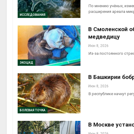
Авг 5, 2
По мнению учёных, изме
расширения ареала мик
ИССЛЕДОВАНИЯ
В Смоленской о
медведицу
Авг 5, 2
Июн 8, 2026
Из-за постоянного стре
ЭКОЦИД
В Башкирии боб
Июн 8, 2026
В республике начнут ре
БОЛЕВАЯ ТОЧКА
В Москве устан
Июн 8, 2026