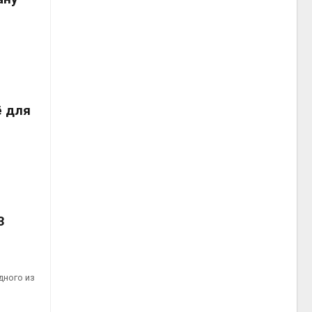
ё для
3
дного из