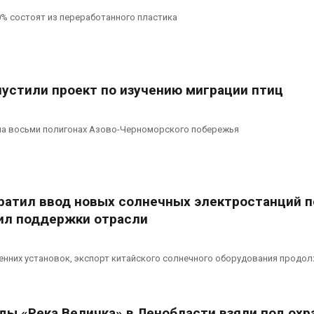
% состоят из переработанного пластика
пустили проект по изучению миграции птиц
на восьми полигонах Азово-Черноморского побережья
кратил ввод новых солнечных электростанций 
ил поддержки отрасли
енних установок, экспорт китайского солнечного оборудования продо
ды «Река Величка» в Ленобласти взяли под охр