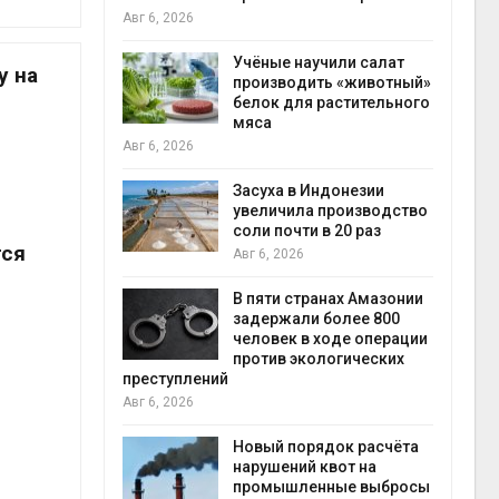
на с
Авг 6, 2026
Авг 6
провинции
Учёные научили салат
у на
 паводков
производить «животный»
 более 140
белок для растительного
мяса
Авг 6, 2026
илл
Засуха в Индонезии
увеличила производство
и для сбора
соли почти в 20 раз
тся
Авг 6, 2026
Авг 6
В пяти странах Амазонии
ложили
задержали более 800
ьевую воду
человек в ходе операции
 помощью
против экологических
преступлений
Авг 6, 2026
«Экопульс»
Новый порядок расчёта
я мусорных
нарушений квот на
устят в
промышленные выбросы