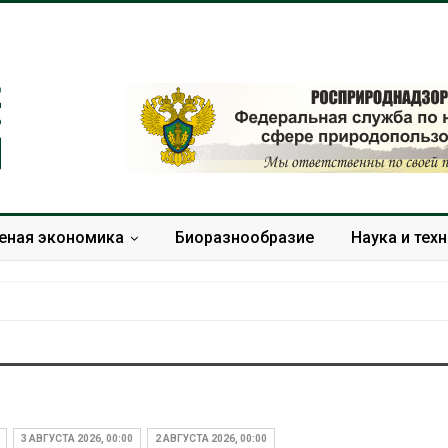
еная экономика
Биоразнообразие
Наука и тех
В Домодедове
Панамский ка
ликвидируют
ограничивает
последствия разлива
судов из-за 
3 АВГУСТА 2026, 00:00
2 АВГУСТА 2026, 00:00
химикатов после пожара
пресной вод