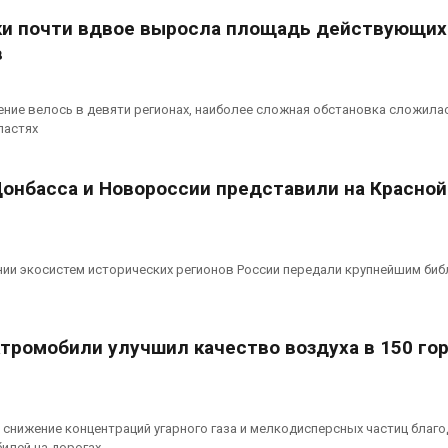
тки почти вдвое выросла площадь действующих
в
ение велось в девяти регионах, наиболее сложная обстановка сложила
ластях
Донбасса и Новороссии представили на Красной
ии экосистем исторических регионов России передали крупнейшим би
ктромобили улучшил качество воздуха в 150 го
снижение концентраций угарного газа и мелкодисперсных частиц благ
илей на дорогах