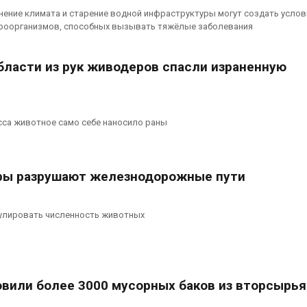
сентябре
026
нение климата и старение водной инфраструктуры могут создать услов
Авг 6, 2026
роорганизмов, способных вызывать тяжёлые заболевания
Суд запретил
использовать
Европа теряе
крокодилов для охраны
больше лесн
бласти из рук живодеров спасли израненную
израильской тюрьмы
биомассы из-з
вредителей и
026
Авг 6, 2026
сса животное само себе наносило раны
ры разрушают железнодорожные пути
гулировать численность животных
овили более 3000 мусорных баков из вторсырья