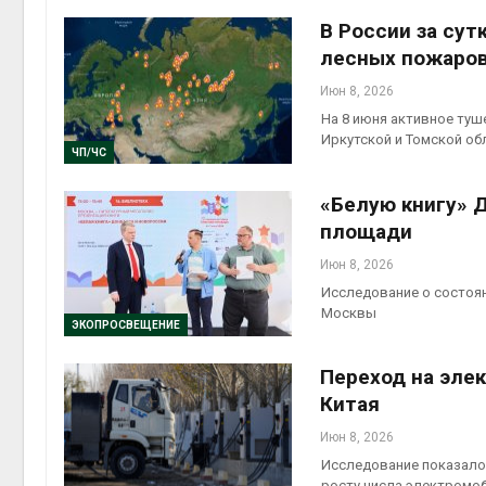
В России за су
лесных пожаро
Июн 8, 2026
На 8 июня активное туш
Иркутской и Томской об
ЧП/ЧС
«Белую книгу» 
площади
Июн 8, 2026
Исследование о состоян
Москвы
ЭКОПРОСВЕЩЕНИЕ
Переход на эле
Китая
Июн 8, 2026
Исследование показало 
росту числа электромоб