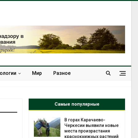
нологии
Мир
Разное
Самые популярные
нал вновь
В горах Карачаево-
 загрузку
Черкесии выявили новые
дефицита
места произрастания
ы
краснокнижных растений