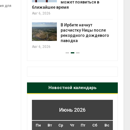
может появиться в
Авг 5
ия для
ближайшее время
Авг 6, 2026
т всё
ой
В Ирбите начнут
а засух,
расчистку Ницы после
 рубок
рекордного дождевого
Авг 5
паводка
Авг 6, 2026
Новостной календарь
Июнь 2026
Пн
Вт
Ср
Чт
Пт
Сб
Вс