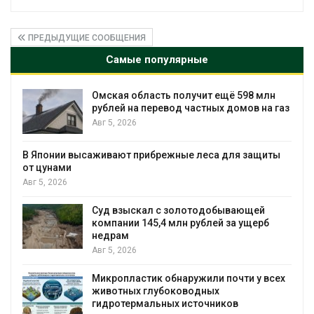
ПРЕДЫДУЩИЕ СООБЩЕНИЯ
Самые популярные
ит ещё 598 млн
В Татарстане продолжают о
тных домов на газ
перемещения выпущенных с
балобанов
Авг 5, 2026
еса для защиты
Минприроды утвердило еди
мониторинга и оценки нагруз
Байкал
Авг 5, 2026
одобывающей
блей за ущерб
Спасённые от исчезновения
всё чаще нападают на жите
Малайзии
Авг 5, 2026
или почти у всех
ных
В России изменили правила 
очников
паводков, лесоустройства,