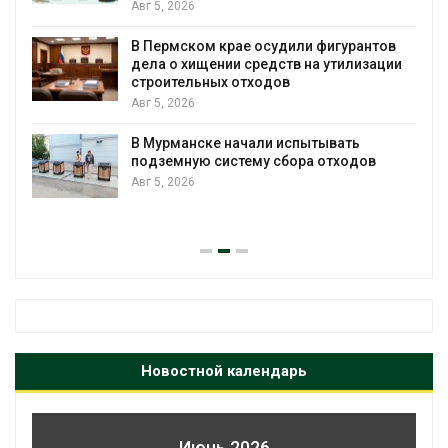
и регистрации пестицидов
Авг 5, 2026
или фигурантов
в на утилизации
От спасения рек до цифровы
определены финалисты Дет
экологического форума
Авг 4, 2026
спытывать
ора отходов
Обратный разворот: Shell пр
европейские ВИЭ-активы и у
ставку на нефть и газ
Авг 4, 2026
Новостной календарь
Июнь 2026