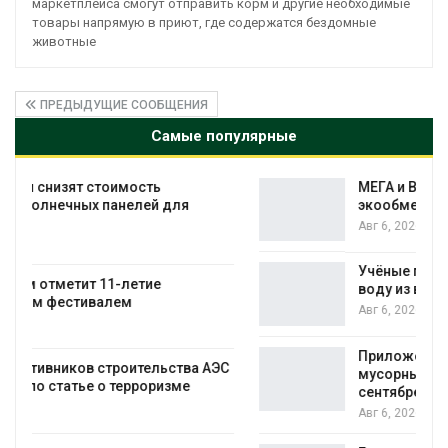
маркетплейса смогут отправить корм и другие необходимые
товары напрямую в приют, где содержатся бездомные
животные
ПРЕДЫДУЩИЕ СООБЩЕНИЯ
Самые популярные
МЕГА и ВкусВилл установили
экообменники для сбора вторсырья
Авг 6, 2026
Учёные предложили получать питьевую
воду из воздуха с помощью ветра
Авг 6, 2026
Приложение «Экопульс» для контроля
С
мусорных площадок запустят в
сентябре
Авг 6, 2026