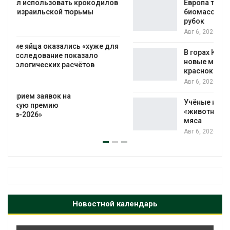
в
Европа теряет всё больше лесной
биомассы из-за засух, вредителей и
рубок
Авг 6, 2026
я
В горах Карачаево-Черкесии выявили
новые места произрастания
краснокнижных растений
Авг 6, 2026
Учёные научили салат производить
«животный» белок для растительного
мяса
Авг 6, 2026
Новостной календарь