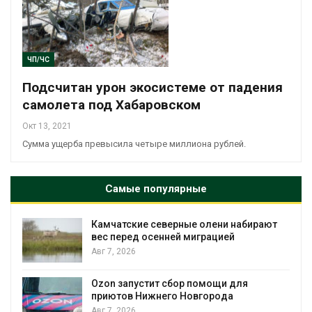
ЧП/ЧС
Подсчитан урон экосистеме от падения
самолета под Хабаровском
Окт 13, 2021
Сумма ущерба превысила четыре миллиона рублей.
Самые популярные
Камчатские северные олени набирают
и
вес перед осенней миграцией
Авг 7, 2026
А
Ozon запустит сбор помощи для
к
приютов Нижнего Новгорода
Авг 7, 2026