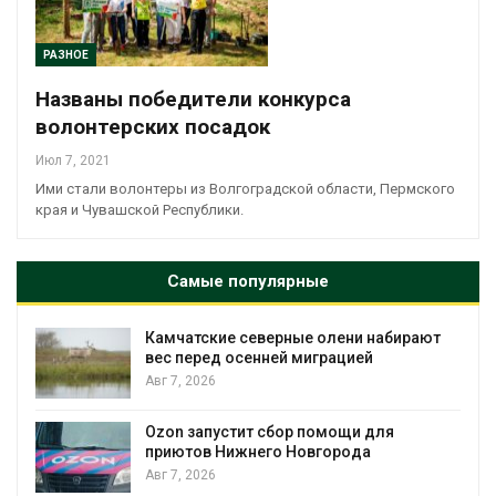
РАЗНОЕ
Названы победители конкурса
волонтерских посадок
Июл 7, 2021
Ими стали волонтеры из Волгоградской области, Пермского
края и Чувашской Республики.
Самые популярные
Камчатские северные олени набирают
и
вес перед осенней миграцией
Авг 7, 2026
А
Ozon запустит сбор помощи для
к
приютов Нижнего Новгорода
Авг 7, 2026