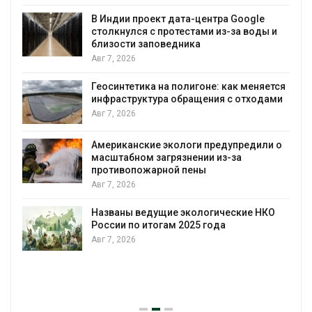
В Индии проект дата-центра Google
столкнулся с протестами из-за воды и
А
близости заповедника
Авг 7, 2026
Геосинтетика на полигоне: как меняется
инфраструктура обращения с отходами
Авг 7, 2026
Американские экологи предупредили о
масштабном загрязнении из-за
противопожарной пены
Авг 7, 2026
Названы ведущие экологические НКО
России по итогам 2025 года
Авг 7, 2026
я