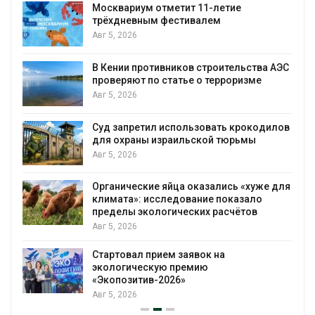
от цунами
Авг 5, 2026
Суд взыскал с золотодобывающей
ьства АЭС
компании 145,4 млн рублей за ущерб
изме
недрам
Авг 5, 2026
Микропластик обнаружили почти у в
рокодилов
животных глубоководных
мы
гидротермальных источников
Авг 5, 2026
«хуже для
В Пермском крае осудили фигурант
зало
дела о хищении средств на утилизац
тов
строительных отходов
Авг 5, 2026
В Мурманске начали испытывать
подземную систему сбора отходов
Авг 5, 2026