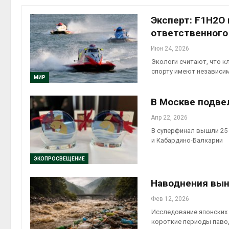
пены
Авг 7, 2026
Эксперт: F1H2O
ответственного
Названы 
экологич
Июн 24, 2026
России по
Экологи считают, что к
года
спорту имеют независи
Авг 7, 2026
МИР
Тайфун, з
В Москве подве
сразу нес
регионов 
Апр 22, 2026
экстрема
В суперфинал вышли 25 п
природными явлениями
и Кабардино-Балкарии
Авг 7, 2026
ЭКОПРОСВЕЩЕНИЕ
Солнечны
каналами
Наводнения вын
одноврем
вырабатыв
Фев 12, 2026
экономить воду
Исследование японских 
Авг 7, 2026
короткие периоды паво