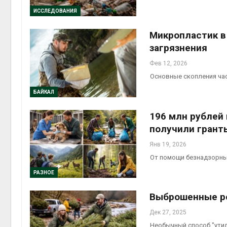
Дождевая
ИССЛЕДОВАНИЯ
может по
пережива
Авг 7, 2026
Микропластик в
загрязнения
Минприр
потребова
Фев 12, 2026
строител
Основные скопления ча
объектов 
контейнерных площадо
БАЙКАЛ
Авг 7, 2026
196 млн рублей
получили гранты
Янв 19, 2026
От помощи безнадзорны
РАЗНОЕ
Выброшенные р
Дек 27, 2025
Необычный способ "утил