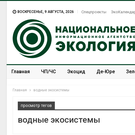
ВОСКРЕСЕНЬЕ, 9 АВГУСТА, 2026
Спецпроекты
ЭкоКаленда
Главная
ЧП/ЧС
Экоцид
Де-Юре
Зел
Спецпроекты
ЭкоЗОЖ
Главная
водные экосистемы
просмотр тегов
водные экосистемы
Американ
предупре
масштабн
из-за про