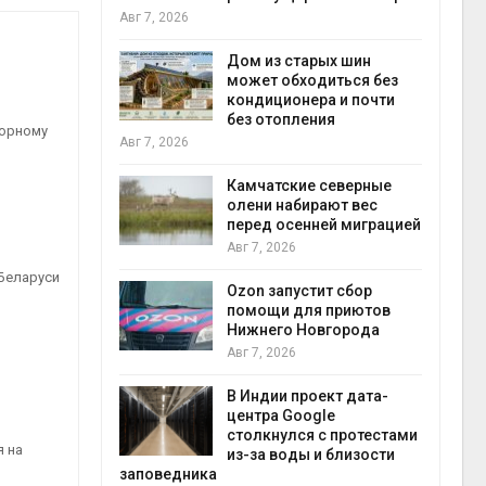
пены
вг 7, 2026
Авг 7, 2026
Дом из старых шин
может обходиться без
Назван
кондиционера и почти
эколог
без отопления
России 
торному
года
вг 7, 2026
Авг 7, 2026
Камчатские северные
олени набирают вес
Тайфун,
перед осенней миграцией
сразу н
регионо
Авг 7, 2026
экстре
 Беларуси
природными явления
Ozon запустит сбор
Авг 7, 2026
помощи для приютов
Нижнего Новгорода
Солнеч
Авг 7, 2026
канала
одновр
В Индии проект дата-
вырабат
центра Google
экономить воду
столкнулся с протестами
я на
Авг 7, 2026
из-за воды и близости
аповедника