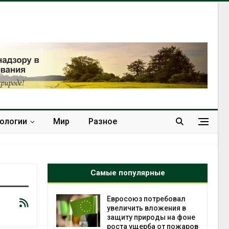
нологии
Мир
Разное
Самые популярные
Евросоюз потребовал
Америк
увеличить вложения в
предуп
защиту природы на фоне
масшта
роста ущерба от пожаров
из-за 