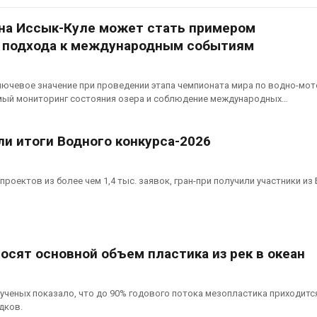
А
 на Иссык-Куле может стать примером
Банановые стебли в
Бангладеш превращают в
 подхода к международным событиям
ведущие
текстиль и экспортное
еские НКО
сырьё
 итогам 2025
Авг 9, 2026
лючевое значение при проведении этапа чемпионата мира по водно-мо
А
мый мониторинг состояния озера и соблюдение международных…
Микропластик из
упаковки может
асуха и пожары:
усиливать риск жировой
ли итоги Водного конкурса-2026
колько
болезни печени
столкнулись с
Авг 8, 2026
льными
роектов из более чем 1,4 тыс. заявок, гран-при получили участники из
Региональный
экологический контроль
в России фактически
е панели над
ушёл от проверок к
 позволяют
наблюдению
осят основной объем пластика из рек в океан
енно
Авг 8, 2026
ать энергию и
Южная Корея ускорит
ученых показало, что до 90% годового потока мезопластика приходитс
развитие солнечной
дков.
энергетики из-за роста
з