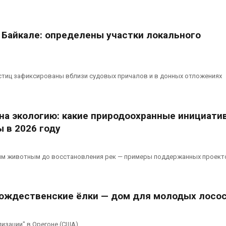
 вода с крыш
спроса со стороны ИИ
А
мочь городам
Авг 7, 2026
ть жару
 Байкале: определены участки локального
Приток воды в
водохранилища Волги и
оды
Камы в августе может
ло ускорить
превысить норму почти в
А
ьство мусорных
полтора раза
стиц зафиксированы вблизи судовых причалов и в донных отложениях
и уборку
Авг 7, 2026
к
 на экологию: какие природоохранные инициати
 в 2026 году
м животным до восстановления рек — примеры поддержанных проект
ождественские ёлки — дом для молодых лосо
изации" в Орегоне (США)