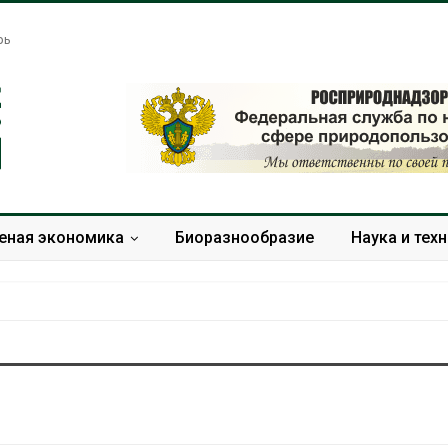
рь
еная экономика
Биоразнообразие
Наука и тех
ские экологи
Жара «доводит» до
дили о
самоубийства и
ом загрязнении
провоцирует убийство
тивопожарной
Авг 9, 2026