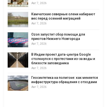
Авг 7, 2026
Камчатские северные олени набирают
и
вес перед осенней миграцией
Авг 7, 2026
А
Ozon запустит сбор помощи для
к
приютов Нижнего Новгорода
Авг 7, 2026
В Индии проект дата-центра Google
столкнулся с протестами из-за воды и
А
близости заповедника
Авг 7, 2026
Геосинтетика на полигоне: как меняется
инфраструктура обращения с отходами
Авг 7, 2026