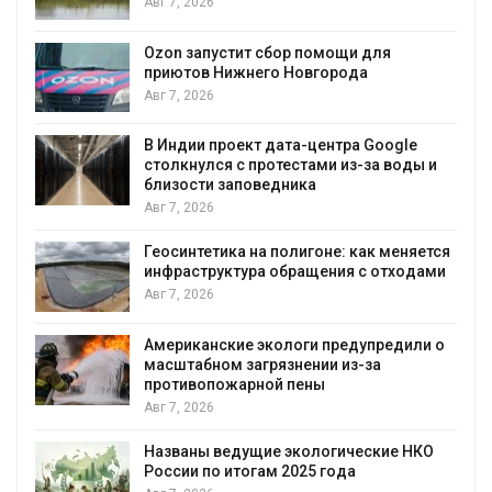
Авг 7, 2026
А
Ozon запустит сбор помощи для
к
приютов Нижнего Новгорода
Авг 7, 2026
В Индии проект дата-центра Google
столкнулся с протестами из-за воды и
А
близости заповедника
Авг 7, 2026
Геосинтетика на полигоне: как меняется
инфраструктура обращения с отходами
Авг 7, 2026
Американские экологи предупредили о
масштабном загрязнении из-за
противопожарной пены
Авг 7, 2026
Названы ведущие экологические НКО
России по итогам 2025 года