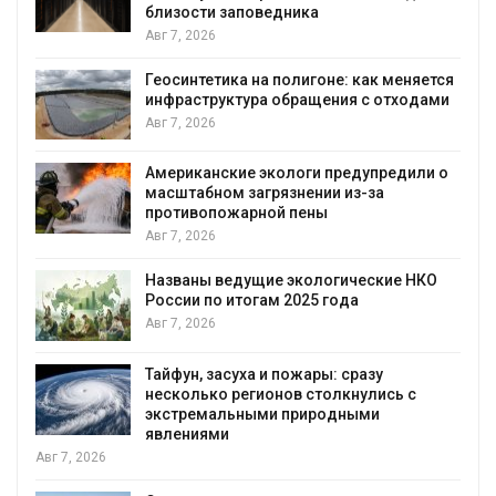
 заповедника
Авг 7, 2026
Минприроды по
ика на полигоне: как меняется
строительство 
уктура обращения с отходами
уборку контей
Авг 7, 2026
ские экологи предупредили о
Панамский кана
м загрязнении из-за
загрузку судов
ожарной пены
воды
Авг 6, 2026
ведущие экологические НКО
В китайской пр
 итогам 2025 года
паводков эваку
человек
Авг 6, 2026
асуха и пожары: сразу
МЕГА и ВкусВил
 регионов столкнулись с
экообменники 
льными природными
Авг 6, 2026
и
Учёные предло