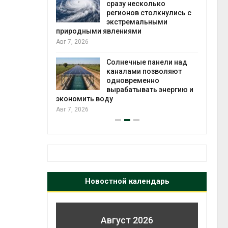
й миграцией
сразу несколько
регионов столкнулись с
Авг 6
экстремальными
природными явлениями
т сбор
Авг 7, 2026
приютов
города
Солнечные панели над
каналами позволяют
Авг 6
одновременно
вырабатывать энергию и
экономить воду
Авг 7, 2026
Новостной календарь
Август 2026