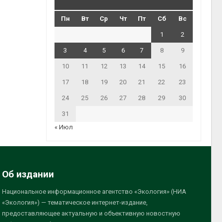
Пн
Вт
Ср
Чт
Пт
Сб
Вс
1
2
3
4
5
6
7
8
9
10
11
12
13
14
15
16
17
18
19
20
21
22
23
24
25
26
27
28
29
30
31
« Июл
Об издании
Национальное информационное агентство «Экология» (НИА
«Экология») — тематическое интернет-издание,
предоставляющее актуальную и объективную новостную