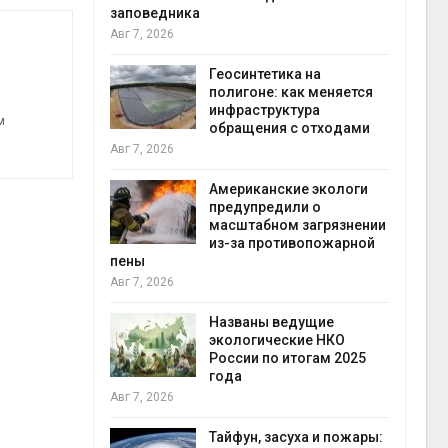
заповедника
Авг 7, 2026
в
ща Волги и
Геосинтетика на
те может
полигоне: как меняется
рму почти в
инфраструктура
конт
м
обращения с отходами
Авг 7
Авг 7, 2026
требовал
Американские экологи
ожения в
предупредили о
ды на фоне
масштабном загрязнении
 от пожаров
из-за противопожарной
Авг 6
пены
Авг 7, 2026
х шин
ться без
Названы ведущие
 и почти
экологические НКО
я
России по итогам 2025
Авг 6
года
Авг 7, 2026
северные
ют вес
Тайфун, засуха и пожары: