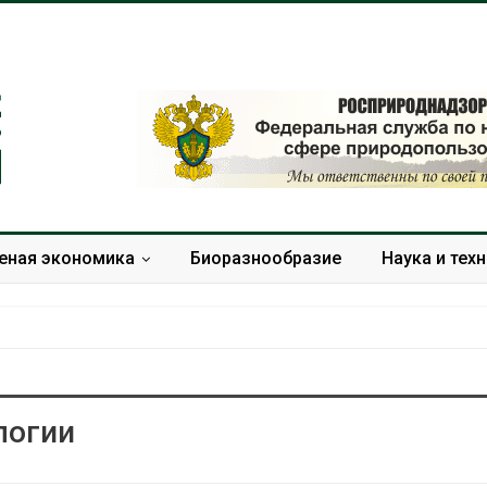
еная экономика
Биоразнообразие
Наука и тех
логии
Дождевая вода с крыш
Южная Корея
может помочь городам
развитие сол
переживать жару
энергетики из
спроса со ст
Авг 7, 2026