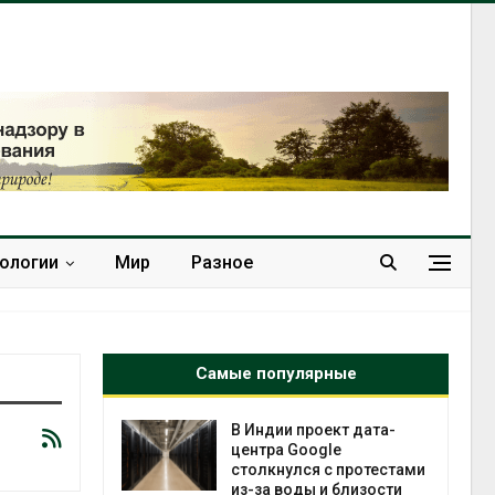
нологии
Мир
Разное
Самые популярные
 ускорит
В Индии проект дата-
нечной
центра Google
-за роста
столкнулся с протестами
ороны ИИ
из-за воды и близости