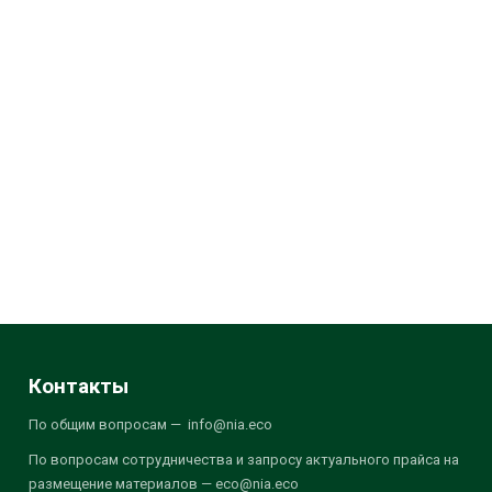
Контакты
По общим вопросам — info@nia.eco
По вопросам сотрудничества и запросу актуального прайса на
размещение материалов — eco@nia.eco