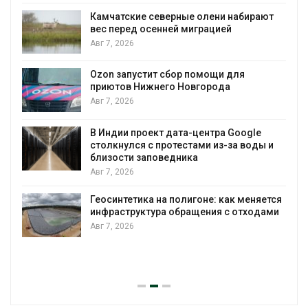
Камчатские северные олени набирают
и
вес перед осенней миграцией
Авг 7, 2026
А
Ozon запустит сбор помощи для
к
приютов Нижнего Новгорода
Авг 7, 2026
В Индии проект дата-центра Google
столкнулся с протестами из-за воды и
А
близости заповедника
Авг 7, 2026
Геосинтетика на полигоне: как меняется
инфраструктура обращения с отходами
Авг 7, 2026