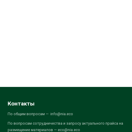
Контакты
По общим вопросам — info@nia.eco
По вопросам сотрудничества и запросу актуального прайса на
размещение материалов — eco@nia.eco