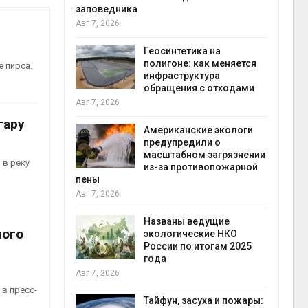
заповедника
Авг 7, 2026
в
ща Волги и
Геосинтетика на
те может
полигоне: как меняется
 пирса.
рму почти в
инфраструктура
конт
обращения с отходами
Авг 7
Авг 7, 2026
гару
требовал
Американские экологи
ожения в
предупредили о
ды на фоне
масштабном загрязнении
 в реку
 от пожаров
из-за противопожарной
Авг 6
пены
Авг 7, 2026
х шин
ться без
Названы ведущие
ного
 и почти
экологические НКО
я
России по итогам 2025
Авг 6
года
Авг 7, 2026
северные
в пресс-
ют вес
Тайфун, засуха и пожары: