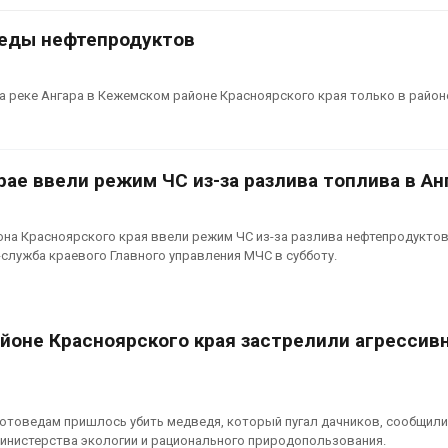
Авг 7, 2026
леды нефтепродуктов
Минприроды
потребовало ускорить
Приток воды 
строительство мусорных
водохранили
объектов и уборку
Камы в авгус
 реке Ангара в Кежемском районе Красноярского края только в районе
нерных площадок
превысить но
полтора раза
026
Авг 7, 2026
Панамский канал вновь
ае ввели режим ЧС из-за разлива топлива в Ан
ограничивает загрузку
Евросоюз по
судов из-за дефицита
увеличить вл
пресной воды
защиту приро
на Красноярского края ввели режим ЧС из-за разлива нефтепродуктов
роста ущерба
026
-служба краевого Главного управления МЧС в субботу.
Авг 7, 2026
В китайской провинции
Шэньси из-за паводков
Дом из стары
эвакуировали более 140
может обходи
йоне Красноярского края застрелили агрессив
тыс. человек
кондиционера
без отоплени
026
Авг 7, 2026
МЕГА и ВкусВилл
установили
Камчатские 
отоведам пришлось убить медведя, который пугал дачников, сообщили 
экообменники для сбора
олени набира
инистерства экологии и рационального природопользования.