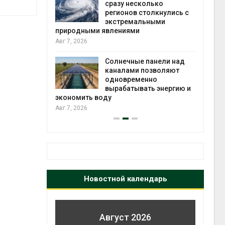
й миграцией
сразу несколько
регионов столкнулись с
Авг 6
экстремальными
природными явлениями
т сбор
Авг 7, 2026
приютов
города
Солнечные панели над
каналами позволяют
Авг 6
одновременно
вырабатывать энергию и
экономить воду
Авг 7, 2026
Новостной календарь
Август 2026