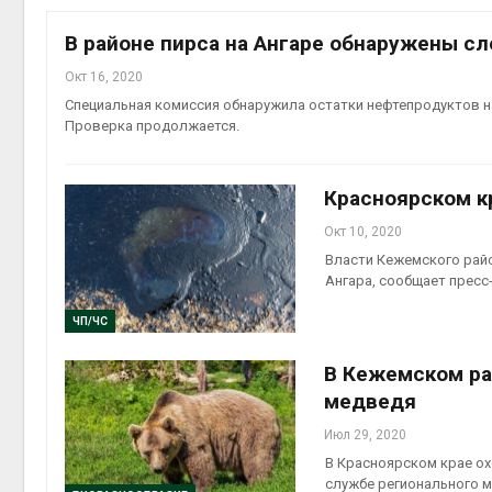
В районе пирса на Ангаре обнаружены с
Окт 16, 2020
Специальная комиссия обнаружила остатки нефтепродуктов на
контей
Проверка продолжается.
Авг 7, 2
Красноярском кр
Окт 10, 2020
Власти Кежемского райо
Авг 6, 2
Ангара, сообщает пресс
ЧП/ЧС
В Кежемском ра
медведя
Авг 6, 2
Июл 29, 2020
В Красноярском крае ох
службе регионального м