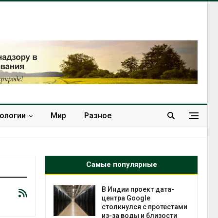
нологии
Мир
Разное
Самые популярные
 ускорит
В Индии проект дата-
нечной
центра Google
-за роста
столкнулся с протестами
ороны ИИ
из-за воды и близости