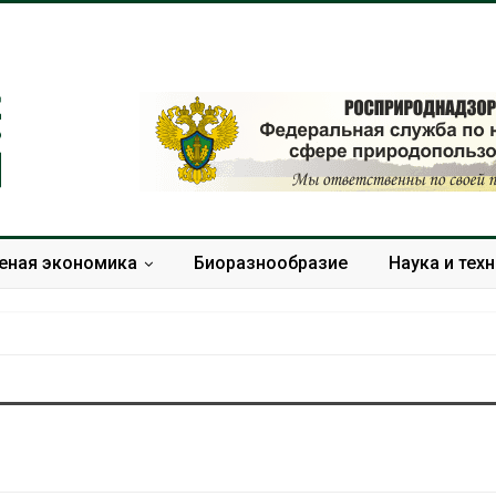
еная экономика
Биоразнообразие
Наука и тех
Дождевая вода с крыш
Южная Корея
может помочь городам
развитие сол
переживать жару
энергетики из
спроса со ст
Авг 7, 2026