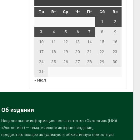
Пн
Вт
Ср
Чт
Пт
Сб
Вс
1
2
3
4
5
6
7
8
9
10
11
12
13
14
15
16
17
18
19
20
21
22
23
24
25
26
27
28
29
30
31
« Июл
Об издании
Национальное информационное агентство «Экология» (НИА
«Экология») — тематическое интернет-издание,
предоставляющее актуальную и объективную новостную