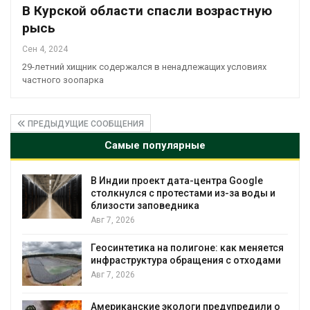
В Курской области спасли возрастную
рысь
Сен 4, 2024
29-летний хищник содержался в ненадлежащих условиях
частного зоопарка
ПРЕДЫДУЩИЕ СООБЩЕНИЯ
Самые популярные
Дождевая вода с крыш может помочь
ы и
городам переживать жару
Авг 7, 2026
Минприроды потребовало ускорить
ется
строительство мусорных объектов и
ами
уборку контейнерных площадок
Авг 7, 2026
и о
Панамский канал вновь ограничивает