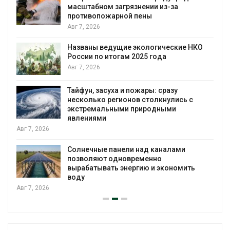
загрузку судов из-за дефицита пресной
воды
Авг 6, 2026
КО
В китайской провинции Шэньси из-за
паводков эвакуировали более 140 тыс.
человек
Авг 6, 2026
МЕГА и ВкусВилл установили
экообменники для сбора вторсырья
Авг 6, 2026
Учёные предложили получать питьевую
воду из воздуха с помощью ветра
Авг 6, 2026