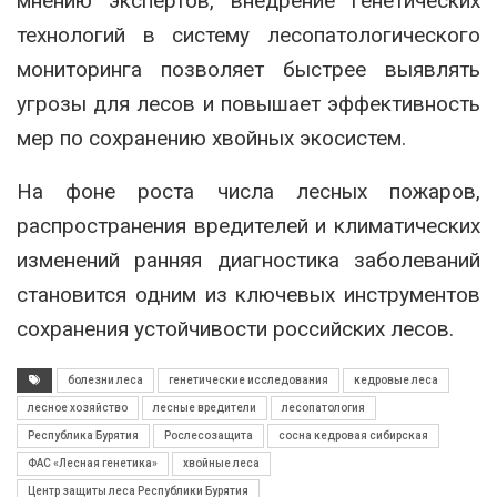
мнению экспертов, внедрение генетических
технологий в систему лесопатологического
мониторинга позволяет быстрее выявлять
угрозы для лесов и повышает эффективность
мер по сохранению хвойных экосистем.
На фоне роста числа лесных пожаров,
распространения вредителей и климатических
изменений ранняя диагностика заболеваний
становится одним из ключевых инструментов
сохранения устойчивости российских лесов.
болезни леса
генетические исследования
кедровые леса
лесное хозяйство
лесные вредители
лесопатология
Республика Бурятия
Рослесозащита
сосна кедровая сибирская
ФАС «Лесная генетика»
хвойные леса
Центр защиты леса Республики Бурятия