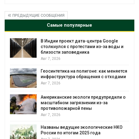
ПРЕДЫДУЩИЕ СООБЩЕНИЯ
Самые популярные
Дождевая вода с крыш может помочь
 и
городам переживать жару
Авг 7, 2026
Минприроды потребовало ускорить
тся
строительство мусорных объектов и
ми
уборку контейнерных площадок
Авг 7, 2026
 о
Панамский канал вновь ограничивает
загрузку судов из-за дефицита пресной
воды
Авг 6, 2026
О
В китайской провинции Шэньси из-за
паводков эвакуировали более 140 тыс.
человек