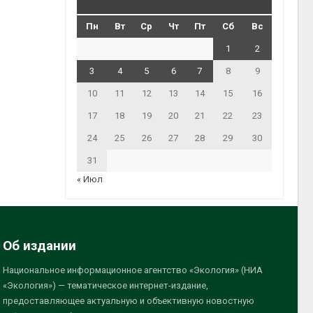
Пн
Вт
Ср
Чт
Пт
Сб
Вс
1
2
3
4
5
6
7
8
9
10
11
12
13
14
15
16
17
18
19
20
21
22
23
24
25
26
27
28
29
30
31
« Июл
Об издании
Национальное информационное агентство «Экология» (НИА
«Экология») — тематическое интернет-издание,
предоставляющее актуальную и объективную новостную