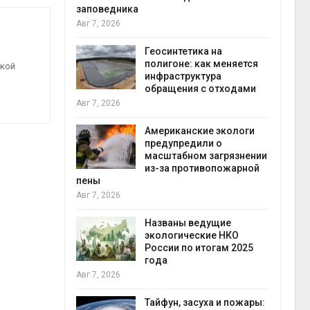
заповедника
Авг 7, 2026
в
ща Волги и
Геосинтетика на
те может
полигоне: как меняется
ской
рму почти в
инфраструктура
конт
обращения с отходами
Авг 7
Авг 7, 2026
требовал
Американские экологи
ожения в
предупредили о
ды на фоне
масштабном загрязнении
 от пожаров
из-за противопожарной
Авг 6
пены
Авг 7, 2026
х шин
ться без
Названы ведущие
 и почти
экологические НКО
я
России по итогам 2025
Авг 6
года
Авг 7, 2026
северные
ют вес
Тайфун, засуха и пожары: