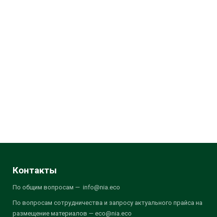
Контакты
По общим вопросам — info@nia.eco
По вопросам сотрудничества и запросу актуального прайса на
размещение материалов — eco@nia.eco