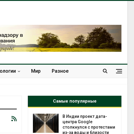
нологии
Мир
Разное
Самые популярные
 ускорит
В Индии проект дата-
нечной
центра Google
-за роста
столкнулся с протестами
ороны ИИ
из-за воды и близости