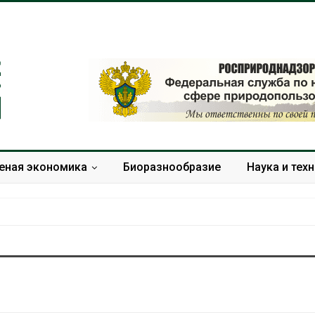
еная экономика
Биоразнообразие
Наука и тех
Дождевая вода с крыш
Южная Корея
может помочь городам
развитие сол
переживать жару
энергетики из
спроса со ст
Авг 7, 2026