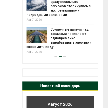
й миграцией
сразу несколько
регионов столкнулись с
Авг 6
экстремальными
природными явлениями
т сбор
Авг 7, 2026
приютов
города
Солнечные панели над
каналами позволяют
Авг 6
одновременно
вырабатывать энергию и
экономить воду
Авг 7, 2026
Новостной календарь
Август 2026