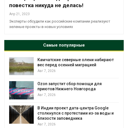
повестка никуда не делась!
Апр 21, 2023
Эксперты обсудили как российские компании реализуют
зеленые проекты в новых условиях
Самые популярные
Камчатские северные олени набирают
и
вес перед осенней миграцией
Авг 7, 2026
А
Ozon запустит сбор помощи для
к
приютов Нижнего Новгорода
Авг 7, 2026
В Индии проект дата-центра Google
столкнулся с протестами из-за воды и
А
близости заповедника
Авг 7, 2026