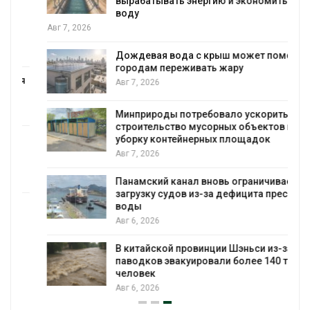
вырабатывать энергию и экономить
воду
Авг 7, 2026
Дождевая вода с крыш может помочь
городам переживать жару
я
Авг 7, 2026
Минприроды потребовало ускорить
строительство мусорных объектов и
уборку контейнерных площадок
Авг 7, 2026
Панамский канал вновь ограничивает
загрузку судов из-за дефицита пресной
воды
Авг 6, 2026
В китайской провинции Шэньси из-за
паводков эвакуировали более 140 тыс.
человек
Авг 6, 2026