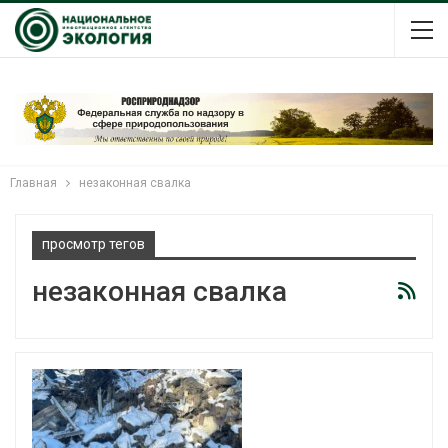
Главная
незаконная свалка
просмотр тегов
незаконная свалка