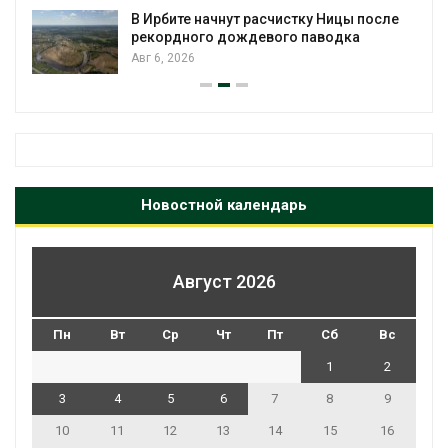
В Ирбите начнут расчистку Ницы после
рекордного дождевого паводка
Авг 6, 2026
Новостной календарь
Август 2026
Пн
Вт
Ср
Чт
Пт
Сб
Вс
1
2
3
4
5
6
7
8
9
10
11
12
13
14
15
16