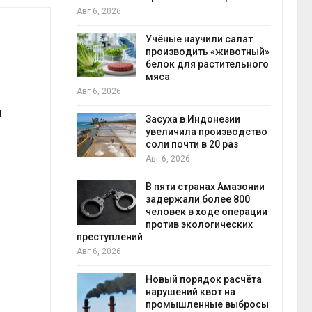
на с
Авг 6, 2026
Авг 6
провинции
Учёные научили салат
 паводков
производить «животный»
 более 140
белок для растительного
мяса
Авг 6, 2026
и
илл
Засуха в Индонезии
увеличила производство
и для сбора
соли почти в 20 раз
Авг 6, 2026
Авг 6
В пяти странах Амазонии
ложили
задержали более 800
ьевую воду
человек в ходе операции
 помощью
против экологических
преступлений
Авг 6, 2026
«Экопульс»
Новый порядок расчёта
я мусорных
нарушений квот на
устят в
промышленные выбросы