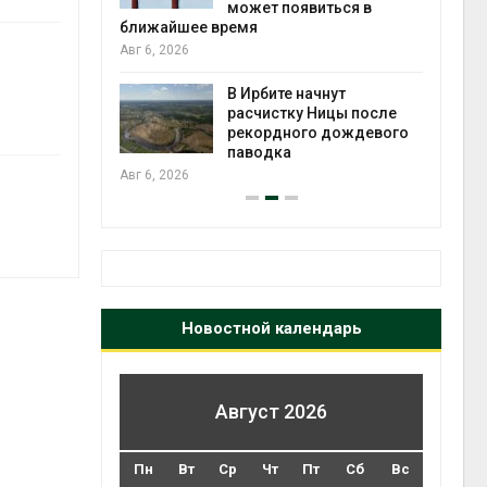
может появиться в
Авг 5
ближайшее время
Авг 6, 2026
т всё
ой
В Ирбите начнут
а засух,
расчистку Ницы после
 рубок
рекордного дождевого
Авг 5
паводка
Авг 6, 2026
Новостной календарь
Август 2026
Пн
Вт
Ср
Чт
Пт
Сб
Вс