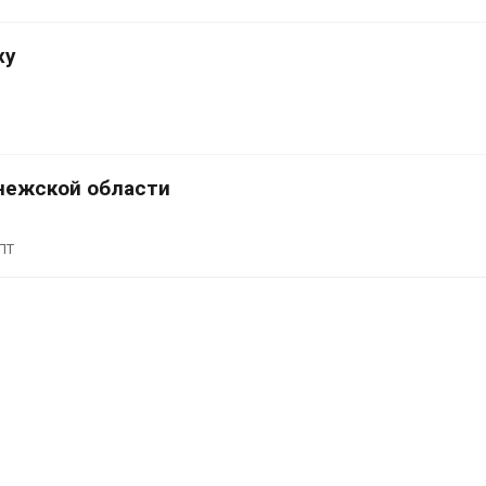
сентябре
026
Авг 6, 2026
ху
Суд запретил
использовать
Европа теряе
крокодилов для охраны
больше лесн
израильской тюрьмы
биомассы из-з
вредителей и
026
Авг 6, 2026
нежской области
ПТ