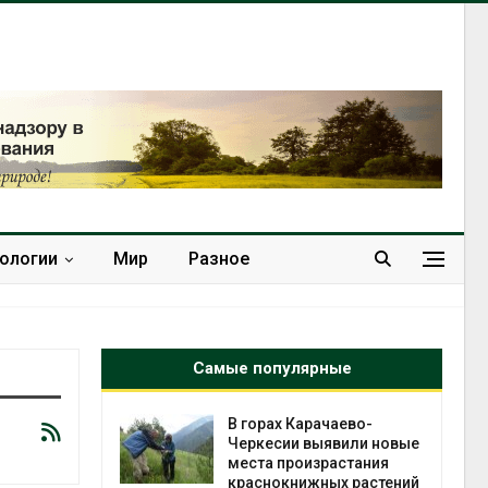
нологии
Мир
Разное
Самые популярные
нал вновь
В горах Карачаево-
 загрузку
Черкесии выявили новые
дефицита
места произрастания
ы
краснокнижных растений