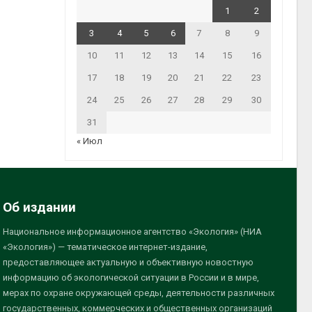
1
2
3
4
5
6
7
8
9
10
11
12
13
14
15
16
17
18
19
20
21
22
23
24
25
26
27
28
29
30
31
« Июл
Об издании
Национальное информационное агентство «Экология» (НИА
«Экология») — тематическое интернет-издание,
предоставляющее актуальную и объективную новостную
информацию об экологической ситуации в России и в мире,
мерах по охране окружающей среды, деятельности различных
государственных, коммерческих и общественных организаций