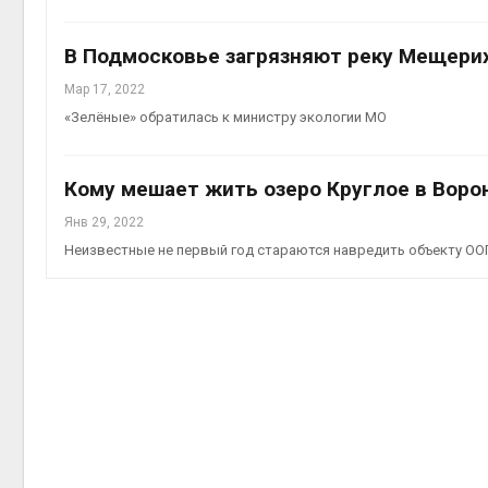
Авг 5, 2
В Подмосковье загрязняют реку Мещери
Мар 17, 2022
«Зелёные» обратилась к министру экологии МО
Авг 5, 2
Кому мешает жить озеро Круглое в Воро
Янв 29, 2022
Неизвестные не первый год стараются навредить объекту ОО