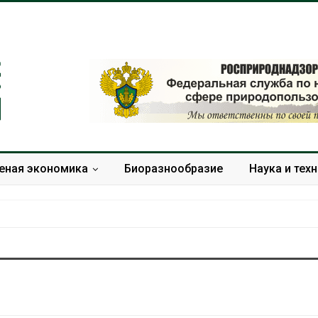
еная экономика
Биоразнообразие
Наука и тех
В Домодедове
Панамский ка
ликвидируют
ограничивает
последствия разлива
судов из-за 
химикатов после пожара
пресной вод