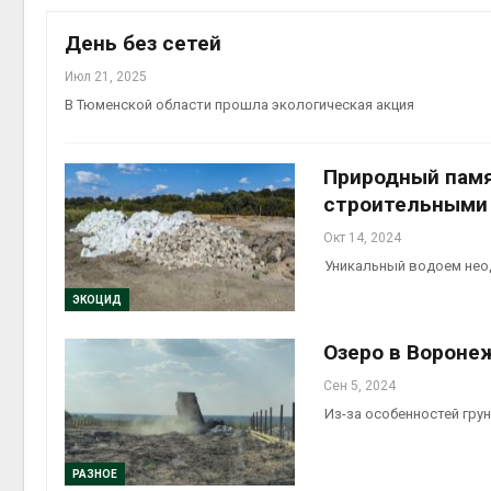
на скл
Авг 6, 2
День без сетей
Июл 21, 2025
В Тюменской области прошла экологическая акция
Природный памя
строительными
Окт 14, 2024
Уникальный водоем нео
Авг 6, 2
ЭКОЦИД
Озеро в Вороне
Сен 5, 2024
Из-за особенностей гру
РАЗНОЕ