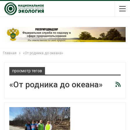
Главная
«От родника до океана»
просмотр тегов
«От родника до океана»