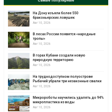
Самые популярные
Жара «доводит» до самоубийства 
провоцирует убийство
Авг 9, 2026
родные
Банановые стебли в Бангладеш
превращают в текстиль и экспортн
сырьё
Авг 9, 2026
ю
Микропластик из упаковки может
усиливать риск жировой болезни п
Авг 8, 2026
рове
Региональный экологический конт
ые свалки
в России фактически ушёл от прове
наблюдению
Авг 8, 2026
ять до 94%
Южная Корея ускорит развитие
солнечной энергетики из-за роста