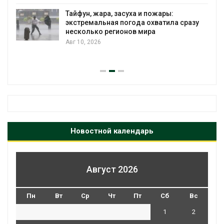
спроса со стороны ИИ
Авг 7, 2026
:
ла сразу
Приток воды в водохранилища Вол
Камы в августе может превысить н
почти в полтора раза
Авг 7, 2026
Новостной календарь
Август 2026
Пн
Вт
Ср
Чт
Пт
Сб
Вс
1
2