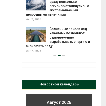
й миграцией
сразу несколько
регионов столкнулись с
Авг 6
экстремальными
природными явлениями
т сбор
Авг 7, 2026
приютов
города
Солнечные панели над
каналами позволяют
Авг 6
одновременно
вырабатывать энергию и
экономить воду
Авг 7, 2026
Новостной календарь
Август 2026