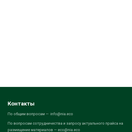
Контакты
По общим вопросам — info@nia.eco
По вопросам сотрудничества и запросу актуального прайса на
размещение материалов — eco@nia.eco