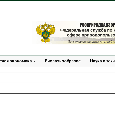
еная экономика
Биоразнообразие
Наука и тех
Дождевая вода с крыш
Южная Корея
может помочь городам
развитие сол
переживать жару
энергетики из
спроса со ст
Авг 7, 2026