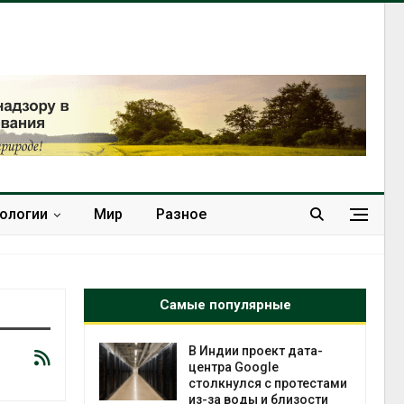
нологии
Мир
Разное
Самые популярные
 ускорит
В Индии проект дата-
нечной
центра Google
-за роста
столкнулся с протестами
ороны ИИ
из-за воды и близости