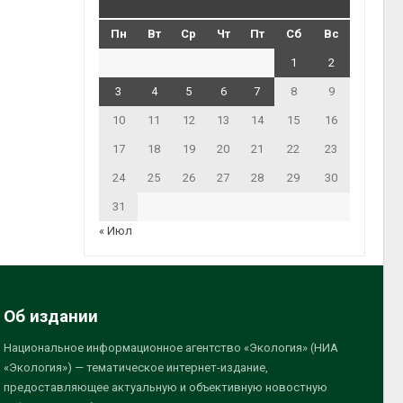
Пн
Вт
Ср
Чт
Пт
Сб
Вс
1
2
3
4
5
6
7
8
9
10
11
12
13
14
15
16
17
18
19
20
21
22
23
24
25
26
27
28
29
30
31
« Июл
Об издании
Национальное информационное агентство «Экология» (НИА
«Экология») — тематическое интернет-издание,
предоставляющее актуальную и объективную новостную