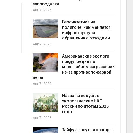
заповедника
Авг 7, 2026
в
ща Волги и
Геосинтетика на
те может
полигоне: как меняется
рму почти в
инфраструктура
конт
обращения с отходами
Авг 7
Авг 7, 2026
требовал
Американские экологи
ожения в
предупредили о
ды на фоне
масштабном загрязнении
 от пожаров
из-за противопожарной
Авг 6
пены
Авг 7, 2026
х шин
ться без
Названы ведущие
 и почти
экологические НКО
я
России по итогам 2025
Авг 6
года
Авг 7, 2026
северные
ют вес
Тайфун, засуха и пожары: