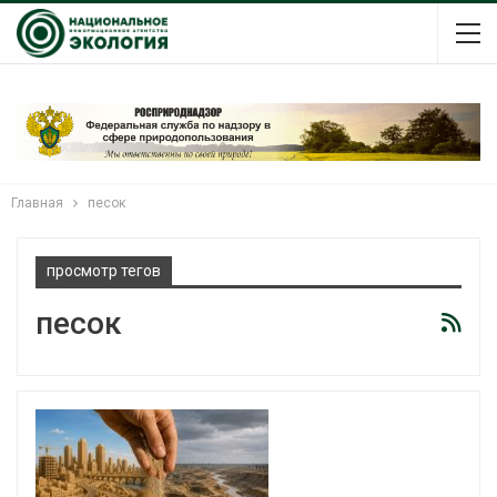
Главная
песок
просмотр тегов
песок