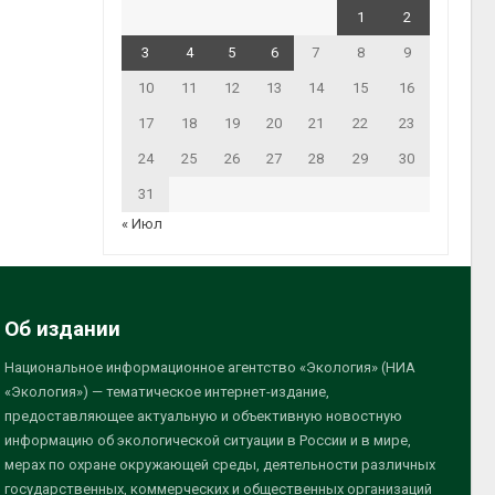
1
2
3
4
5
6
7
8
9
10
11
12
13
14
15
16
17
18
19
20
21
22
23
24
25
26
27
28
29
30
31
« Июл
Об издании
Национальное информационное агентство «Экология» (НИА
«Экология») — тематическое интернет-издание,
предоставляющее актуальную и объективную новостную
информацию об экологической ситуации в России и в мире,
мерах по охране окружающей среды, деятельности различных
государственных, коммерческих и общественных организаций