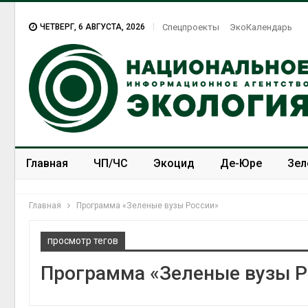
ЧЕТВЕРГ, 6 АВГУСТА, 2026
Спецпроекты
ЭкоКалендарь
Главная
ЧП/ЧС
Экоцид
Де-Юре
Зел
Спецпроекты
ЭкоЗОЖ
Главная
Программа «Зеленые вузы России»
просмотр тегов
Программа «Зеленые вузы Р
В Австрал
стоимость
солнечных
бизнеса