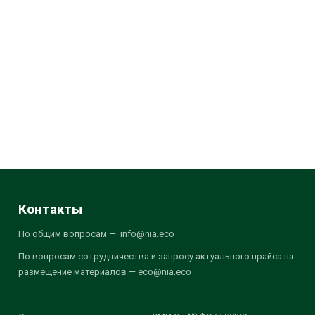
Контакты
По общим вопросам — info@nia.eco
По вопросам сотрудничества и запросу актуального прайса на
размещение материалов — eco@nia.eco