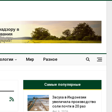
нологии
Мир
Разное
Самые популярные
Засуха в Индонезии
В Австр
увеличила производство
стоимос
соли почти в 20 раз
солнеч
бизнеса
Авг 6, 2026