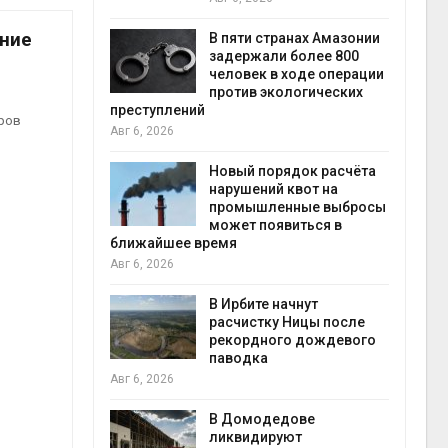
Авг 6, 2026
ние
В пяти странах Амазонии
задержали более 800
Москвар
человек в ходе операции
летие 
против экологических
фестив
реступлений
Авг 5, 20
ёров
вг 6, 2026
В Кении
Новый порядок расчёта
строите
нарушений квот на
проверя
промышленные выбросы
террор
может появиться в
Авг 5, 2026
лижайшее время
вг 6, 2026
Суд зап
исполь
В Ирбите начнут
крокод
расчистку Ницы после
израил
рекордного дождевого
Авг 5, 2026
паводка
вг 6, 2026
Органич
оказали
В Домодедове
климата
ликвидируют
показа