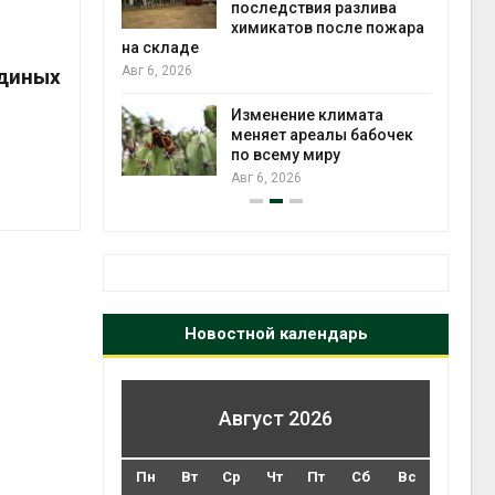
последствия разлива
экологических расчё
химикатов после пожара
Авг 5, 2026
а складе
вг 6, 2026
единых
Стартов
на экол
Изменение климата
премию
меняет ареалы бабочек
«Экопоз
по всему миру
Авг 5, 2026
Авг 6, 2026
Новостной календарь
Август 2026
Пн
Вт
Ср
Чт
Пт
Сб
Вс