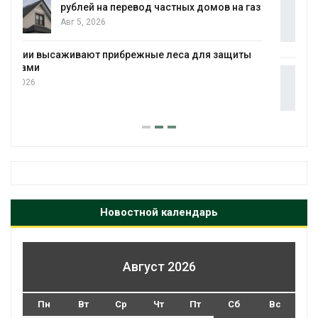
В Татарстане продолжают отслеживать
аз
перемещения выпущенных соколов-
балобанов
Авг 5, 2026
Минприроды утвердило единую систему
мониторинга и оценки нагрузки на
Байкал
Авг 5, 2026
Новостной календарь
Август 2026
Пн
Вт
Ср
Чт
Пт
Сб
Вс